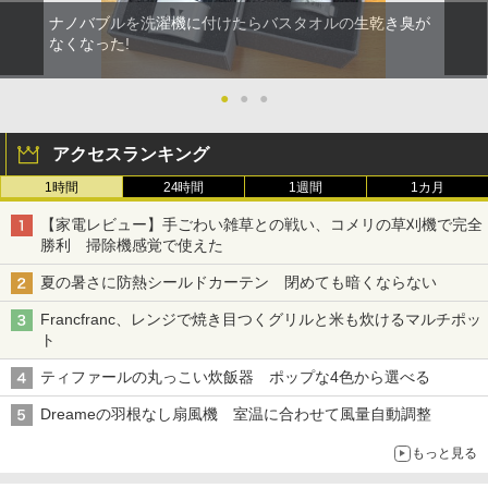
ナノバブルを洗濯機に付けたらバスタオルの生乾き臭が
なくなった!
●
●
●
アクセスランキング
1時間
24時間
1週間
1カ月
【家電レビュー】手ごわい雑草との戦い、コメリの草刈機で完全
勝利 掃除機感覚で使えた
夏の暑さに防熱シールドカーテン 閉めても暗くならない
Francfranc、レンジで焼き目つくグリルと米も炊けるマルチポッ
ト
ティファールの丸っこい炊飯器 ポップな4色から選べる
Dreameの羽根なし扇風機 室温に合わせて風量自動調整
もっと見る