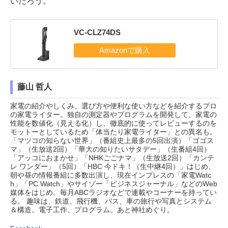
いだろう。
VC-CLZ74DS
藤山 哲人
家電の紹介やしくみ、選び方や便利な使い方などを紹介するプロ
の家電ライター。独自の測定器やプログラムを開発して、家電の
性能を数値化（見える化）し、徹底的に使ってレビューするのを
モットーとしているため「体当たり家電ライター」との異名も。
「マツコの知らない世界」（番組史上最多の5回出演）「ゴゴス
マ」（生放送2回）「華大の知りたいサタデー」（生番組4回）
「アッコにおまかせ」「NHKごごナマ」（生放送2回）「カンテ
レ ワンダー」（5回）「HBC 今ドキ！（生中継4回）」はじめ、
朝や昼の情報番組に多数出演し、現在インプレスの「家電Watc
h」「PC Watch」やサイゾー「ビジネスジャーナル」などのWeb
媒体をはじめ、毎月ABCラジオなどで連載やコーナーを持ってい
る。 趣味は、鉄道、飛行機、バス、車の旅行や写真とシステム
＆構造。電子工作、プログラム。あと神社めぐり。