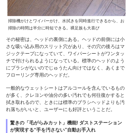
掃除機がけとワイパーがけ、水拭きを同時進行できるから、お
掃除の時間は半分に時短できる。裸足族も大喜び
その秘密は、ヘッドの裏側にある。ヘッドの前側には小
さな吸い込み用のスリット穴があり、その穴の後ろはマ
ジックテープになっていて、ワイパーシートがワンタッ
チで付けられるようになっている。標準のヘッドのよう
にブラシがないのでじゅうたん向けではなく、あくまで
フローリング専用のヘッドだ。
一般的なウェットシートはアルコールを含んでいるもの
が多く、クレヨンや油分の多い汚れでも何往復かすると
拭き取れるので、ときには標準のブラシヘッドよりも汚
れ落ちがいいと、ユーザーにも好評ということだ。
驚きの「毛がらみカット」機能! ダストステーション
が実現する“手を汚さない”自動お手入れ