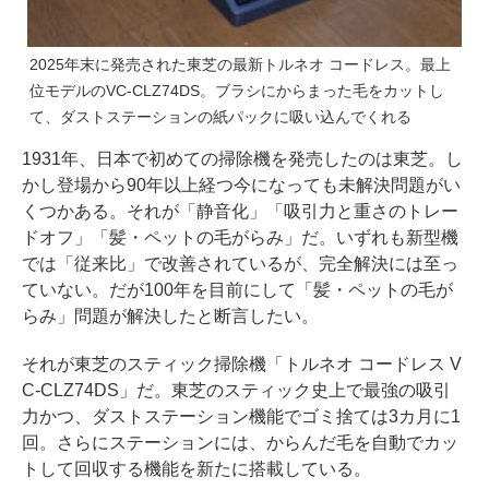
2025年末に発売された東芝の最新トルネオ コードレス。最上
位モデルのVC-CLZ74DS。ブラシにからまった毛をカットし
て、ダストステーションの紙パックに吸い込んでくれる
1931年、日本で初めての掃除機を発売したのは東芝。し
かし登場から90年以上経つ今になっても未解決問題がい
くつかある。それが「静音化」「吸引力と重さのトレー
ドオフ」「髪・ペットの毛がらみ」だ。いずれも新型機
では「従来比」で改善されているが、完全解決には至っ
ていない。だが100年を目前にして「髪・ペットの毛が
らみ」問題が解決したと断言したい。
それが東芝のスティック掃除機「トルネオ コードレス V
C-CLZ74DS」だ。東芝のスティック史上で最強の吸引
力かつ、ダストステーション機能でゴミ捨ては3カ月に1
回。さらにステーションには、からんだ毛を自動でカッ
トして回収する機能を新たに搭載している。