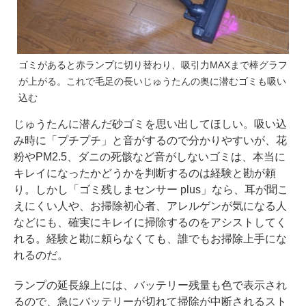
ゴミがあると赤ランプに切り替わり、吸引力MAXまで棒グラフ
が上がる。これで毛足の長いじゅうたんの奥に潜むゴミも吸い
込む
じゅうたんに潜んだ砂ゴミを思い出してほしい。吸い込
み時に「プチプチ」と音がするので分かりやすいが、花
粉やPM2.5、ダニの死骸など音がしないゴミは、本当に
キレイになったかどうかを判断するのは経験と勘が頼
り。しかし「ゴミ残しまセンサー plus」なら、耳が聞こ
えにくい人や、お掃除初心者、アレルゲンが気になる人
などにも、確実にキレイに掃除するのをアシストしてく
れる。経験と勘に頼らなくても、誰でもお掃除上手にな
れるのだ。
ランプの延長線上には、バッテリー残量も色で表示され
るので、急にバッテリーが切れて掃除が中断されるスト