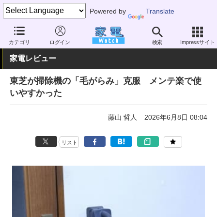
Powered by
Translate
家電 Watch
生活家電
掃除機
スティック型
カテゴリ
ログイン
検索
Impressサイト
家電レビュー
東芝が掃除機の「毛がらみ」克服 メンテ楽で使
いやすかった
藤山 哲人
2026年6月8日 08:04
リスト