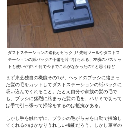
ダストステーションの進化がビックリ! 先端ツールやダストス
テーションの紙パックの予備を片づけられる、左横のバスケッ
トも使いやすい! 何で今までこれがなかったの? と思うほど
まず東芝独自の機能その1が、ヘッドのブラシに絡まっ
た髪の毛をカットしてダストステーションの紙パックに
吸い込んでくれること。たとえ自分や家族の髪の毛で
も、ブラシに猛烈に絡まった髪の毛を、ハサミで切って
は手で引っ張って掃除をするのは抵抗がある。
しかし手を触れずに、ブラシの毛がらみを自動で掃除し
てくれるのはかなりうれしい機能だろう。しかし筆者の