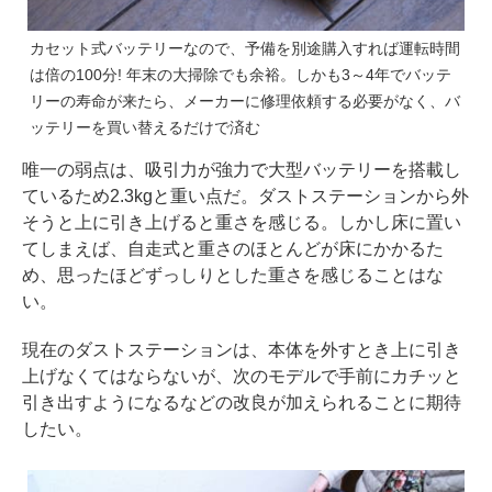
カセット式バッテリーなので、予備を別途購入すれば運転時間
は倍の100分! 年末の大掃除でも余裕。しかも3～4年でバッテ
リーの寿命が来たら、メーカーに修理依頼する必要がなく、バ
ッテリーを買い替えるだけで済む
唯一の弱点は、吸引力が強力で大型バッテリーを搭載し
ているため2.3kgと重い点だ。ダストステーションから外
そうと上に引き上げると重さを感じる。しかし床に置い
てしまえば、自走式と重さのほとんどが床にかかるた
め、思ったほどずっしりとした重さを感じることはな
い。
現在のダストステーションは、本体を外すとき上に引き
上げなくてはならないが、次のモデルで手前にカチッと
引き出すようになるなどの改良が加えられることに期待
したい。