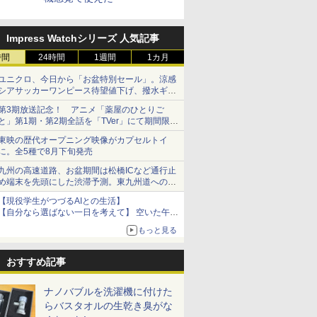
Impress Watchシリーズ 人気記事
時間
24時間
1週間
1カ月
ユニクロ、今日から「お盆特別セール」。涼感
シアサッカーワンピース待望値下げ、撥水ギア
ショーツは1990円に
第3期放送記念！ アニメ「薬屋のひとりご
と」第1期・第2期全話を「TVer」にて期間限定
で順次無料配信開始
東映の歴代オープニング映像がカプセルトイ
に。全5種で8月下旬発売
九州の高速道路、お盆期間は松橋ICなど通行止
め端末を先頭にした渋滞予測。東九州道への迂
回は料金調整を実施
【現役学生がつづるAIとの生活】
【自分なら選ばない一日を考えて】 空いた午後
をチャッピーに捧げたら、思わぬ絶景に出会っ
もっと見る
た話
おすすめ記事
ナノバブルを洗濯機に付けた
らバスタオルの生乾き臭がな