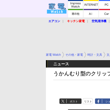
エアコン
キッチン家電
空気清浄機
炊飯器
ロボット掃除機
暖房器具
業界動向
【家電大賞2019】
【e-bi
家電 Watch
その他・家電
時計・文具
文
ニュース
うかんむり型のクリッ
ポスト
リスト
シ