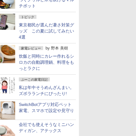
チポット
トピック
東京都民が選んだ暑さ対策グ
ッズ この夏に試してみたい
4選
by
野本 美樹
家電レビュー
炊飯と同時にカレー作れるシ
ロカの自動調理鍋、料理をも
っとラクに
ぷーこの家電日記
私は年中そうめんざんまい。
ズボラランチにぴったり!
SwitchBotアプリ対応ペット
家電、スマホで設定や見守り
会社でも使えそうなミニハン
ディガン、アテックス