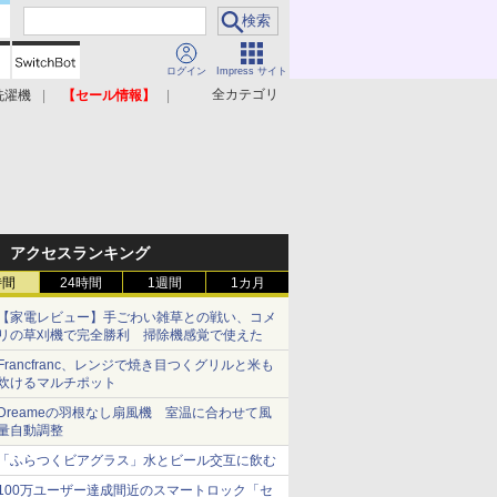
ログイン
Impress サイト
全カテゴリ
洗濯機
【セール情報】
照明器具
美容家電
アクセスランキング
時間
24時間
1週間
1カ月
【家電レビュー】手ごわい雑草との戦い、コメ
リの草刈機で完全勝利 掃除機感覚で使えた
Francfranc、レンジで焼き目つくグリルと米も
炊けるマルチポット
Dreameの羽根なし扇風機 室温に合わせて風
量自動調整
「ふらつくビアグラス」水とビール交互に飲む
100万ユーザー達成間近のスマートロック「セ