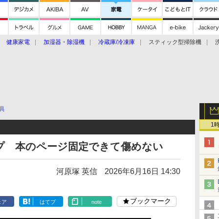
健康家電
加湿器・除湿機
冷蔵庫/冷凍庫
スティック型掃除機
扇風機
オーブン・電子レンジ
スマートハウス
掃除機
家事家電
ke大賞2019】
CES 2020
具
1
プ 本のページ固定できて傷めない
河原塚 英信
2026年6月16日 14:30
ブックマーク
ェア
はてブ
note