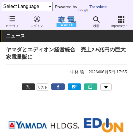
Powered by
Translate
家電 Watch
業界動向
業界動向
小売店・量販店
カテゴリ
ログイン
検索
Impressサイト
ニュース
ヤマダとエディオン経営統合 売上2.5兆円の巨大
家電量販に
中林 暁
2026年6月5日 17:55
リスト