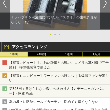
ナノバブルを洗濯機に付けたらバスタオルの生乾き臭が
なくなった!
●
●
●
アクセスランキング
1時間
24時間
1週間
1カ月
【家電レビュー】手ごわい雑草との戦い、コメリの草刈機で完全
勝利 掃除機感覚で使えた
【家電ミニレビュー】ワークマンの腰につける爆風ファンが涼し
い!
第398回：負けられない戦いの終わり方【カデーニャカンパニ
ー】- 家電 Watch
夏の暑さに防熱シールドカーテン 閉めても暗くならない