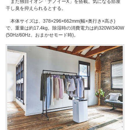
また独自イオン「ナノイーX」を搭載。気になる部屋
干し臭を抑えられるとする。
本体サイズは、378×296×662mm(幅×奥行き×高さ)
で、重量は約17.4kg。除湿時の消費電力は約320W/340W
(50Hz/60Hz、おまかせモード時)。