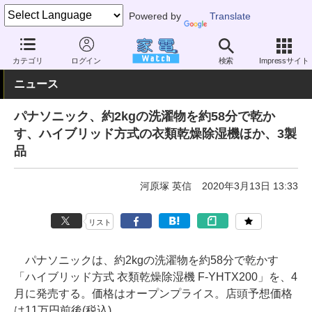
Powered by
Translate
家電 Watch
空調家電
加湿器・除湿機
除湿機
カテゴリ
ログイン
検索
Impressサイト
ニュース
パナソニック、約2kgの洗濯物を約58分で乾か
す、ハイブリッド方式の衣類乾燥除湿機ほか、3製
品
河原塚 英信
2020年3月13日 13:33
リスト
パナソニックは、約2kgの洗濯物を約58分で乾かす
「ハイブリッド方式 衣類乾燥除湿機 F-YHTX200」を、4
月に発売する。価格はオープンプライス。店頭予想価格
は11万円前後(税込)。