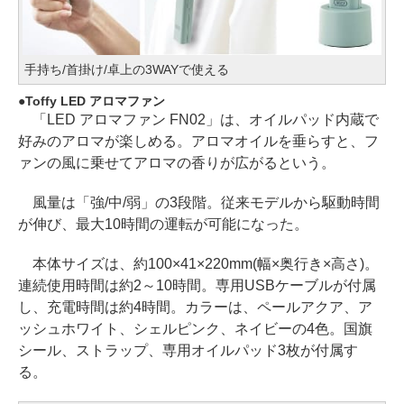
手持ち/首掛け/卓上の3WAYで使える
Toffy LED アロマファン
「LED アロマファン FN02」は、オイルパッド内蔵で
好みのアロマが楽しめる。アロマオイルを垂らすと、フ
ァンの風に乗せてアロマの香りが広がるという。
風量は「強/中/弱」の3段階。従来モデルから駆動時間
が伸び、最大10時間の運転が可能になった。
本体サイズは、約100×41×220mm(幅×奥行き×高さ)。
連続使用時間は約2～10時間。専用USBケーブルが付属
し、充電時間は約4時間。カラーは、ペールアクア、ア
ッシュホワイト、シェルピンク、ネイビーの4色。国旗
シール、ストラップ、専用オイルパッド3枚が付属す
る。