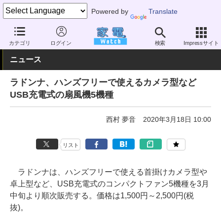
Powered by
Translate
家電 Watch
空調家電
扇風機
USB扇風機
カテゴリ
ログイン
検索
Impressサイト
ニュース
ラドンナ、ハンズフリーで使えるカメラ型など
USB充電式の扇風機5機種
西村 夢音
2020年3月18日 10:00
リスト
ラドンナは、ハンズフリーで使える首掛けカメラ型や
卓上型など、USB充電式のコンパクトファン5機種を3月
中旬より順次販売する。価格は1,500円～2,500円(税
抜)。