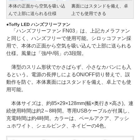
本体の正面から空気を吸い込
裏面にはスタンドを備え、卓
んで上部に送られる仕様
上でも使用できる
Toffy LED ハンズフリーファン
「ハンズフリーファン FN03」は、上記カメラファン
と同じく、ハンズフリーで使用可能。シロッコファン採
用で、本体の正面から空気を吸い込んで上部に送られる
仕様。風量は「強/中/弱」の3段階。
薄型のスリム形状でかさばらず、小さなカバンにも入
るという。電源の長押しによるON/OFF切り替えで、誤
動作を防ぐ。本体裏面にはスタンドを備え、卓上でも使
用可能。
本体サイズは、約85×29×128mm(幅×奥行き×高さ)。連
続使用時間は約2～8時間。専用USBケーブルが付属し、
充電時間は約4時間。カラーは、ペールアクア、アッシ
ュホワイト、シェルピンク、ネイビーの4色。