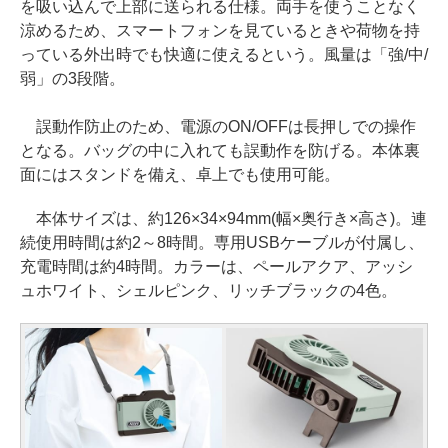
を吸い込んで上部に送られる仕様。両手を使うことなく
涼めるため、スマートフォンを見ているときや荷物を持
っている外出時でも快適に使えるという。風量は「強/中/
弱」の3段階。
誤動作防止のため、電源のON/OFFは長押しでの操作
となる。バッグの中に入れても誤動作を防げる。本体裏
面にはスタンドを備え、卓上でも使用可能。
本体サイズは、約126×34×94mm(幅×奥行き×高さ)。連
続使用時間は約2～8時間。専用USBケーブルが付属し、
充電時間は約4時間。カラーは、ペールアクア、アッシ
ュホワイト、シェルピンク、リッチブラックの4色。