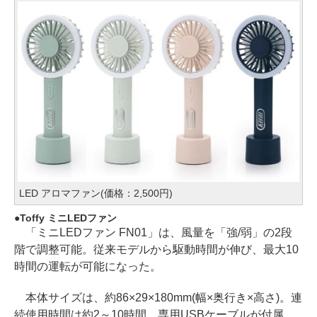
LED アロマファン(価格：2,500円)
Toffy ミニLEDファン
「ミニLEDファン FN01」は、風量を「強/弱」の2段
階で調整可能。従来モデルから駆動時間が伸び、最大10
時間の運転が可能になった。
本体サイズは、約86×29×180mm(幅×奥行き×高さ)。連
続使用時間は約2～10時間。専用USBケーブルが付属