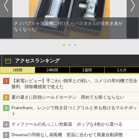
ナノバブルを洗濯機に付けたらバスタオルの生乾き臭が
なくなった!
●
●
●
アクセスランキング
1時間
24時間
1週間
1カ月
【家電レビュー】手ごわい雑草との戦い、コメリの草刈機で完全
勝利 掃除機感覚で使えた
夏の暑さに防熱シールドカーテン 閉めても暗くならない
Francfranc、レンジで焼き目つくグリルと米も炊けるマルチポッ
ト
ティファールの丸っこい炊飯器 ポップな4色から選べる
Dreameの羽根なし扇風機 室温に合わせて風量自動調整