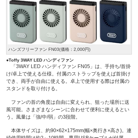
ハンズフリーファン FN03(価格：2,000円)
Toffy 3WAY LED ハンディファン
「3WAY LED ハンディファン FN05」は、手持ち/首掛
け/卓上で使える仕様。付属のストラップを使えば首掛け
でき、両手が自由に使える。卓上で使用する際は付属の
スタンドを取り付ける。
ファンの首の角度は自由に変えられ、狙った場所に送
風可能。さまざまなシーンに合わせて便利に使えるとい
う。風量は「強/中/弱」の3段階。
本体サイズは、約90×62×175mm(幅×奥行き×高さ)。連
続使用時間は約2～10時間。専用USBケーブルが付属