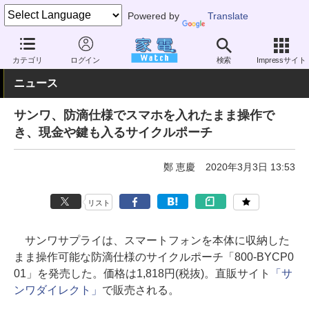
Powered by
Translate
家電 Watch
その他・家電
雑貨
カテゴリ
ログイン
検索
Impressサイト
ニュース
サンワ、防滴仕様でスマホを入れたまま操作で
き、現金や鍵も入るサイクルポーチ
鄭 恵慶
2020年3月3日 13:53
リスト
サンワサプライは、スマートフォンを本体に収納した
まま操作可能な防滴仕様のサイクルポーチ「800-BYCP0
01」を発売した。価格は1,818円(税抜)。直販サイト
「サ
ンワダイレクト」
で販売される。