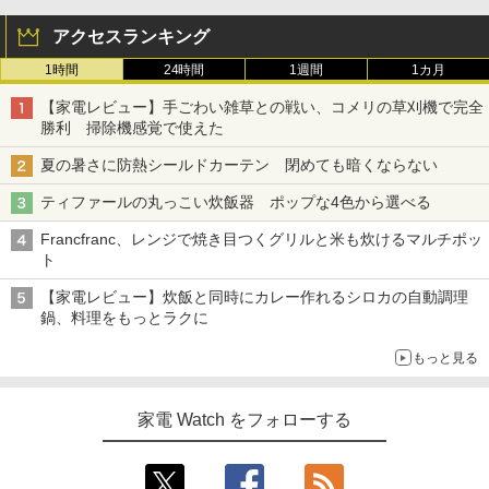
アクセスランキング
1時間
24時間
1週間
1カ月
【家電レビュー】手ごわい雑草との戦い、コメリの草刈機で完全
勝利 掃除機感覚で使えた
夏の暑さに防熱シールドカーテン 閉めても暗くならない
ティファールの丸っこい炊飯器 ポップな4色から選べる
Francfranc、レンジで焼き目つくグリルと米も炊けるマルチポッ
ト
【家電レビュー】炊飯と同時にカレー作れるシロカの自動調理
鍋、料理をもっとラクに
もっと見る
家電 Watch をフォローする