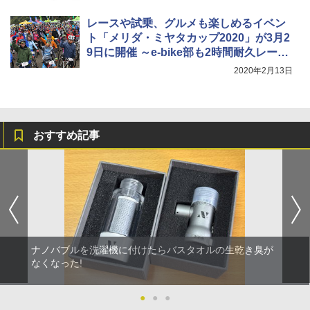
レースや試乗、グルメも楽しめるイベン
ト「メリダ・ミヤタカップ2020」が3月2
9日に開催 ～e-bike部も2時間耐久レース
に初参戦!!
2020年2月13日
おすすめ記事
ナノバブルを洗濯機に付けたらバスタオルの生乾き臭が
なくなった!
●
●
●