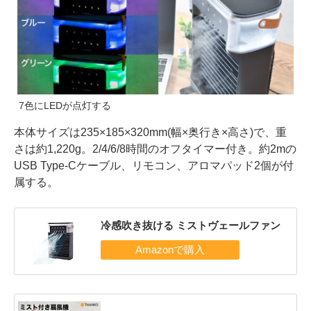
7色にLEDが点灯する
本体サイズは235×185×320mm(幅×奥行き×高さ)で、重
さは約1,220g。2/4/6/8時間のオフタイマー付き。約2mの
USB Type-Cケーブル、リモコン、アロマパッド2個が付
属する。
冷感吹き抜ける ミストヴェールファン