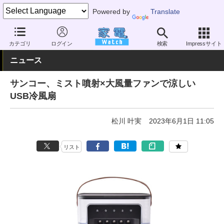
Powered by
Translate
家電 Watch
空調家電
扇風機
USB扇風機
カテゴリ
ログイン
検索
Impressサイト
ニュース
サンコー、ミスト噴射×大風量ファンで涼しい
USB冷風扇
松川 叶実
2023年6月1日 11:05
リスト