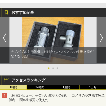
おすすめ記事
ナノバブルを洗濯機に付けたらバスタオルの生乾き臭が
なくなった!
●
●
●
アクセスランキング
1時間
24時間
1週間
1カ月
【家電レビュー】手ごわい雑草との戦い、コメリの草刈機で完全
勝利 掃除機感覚で使えた