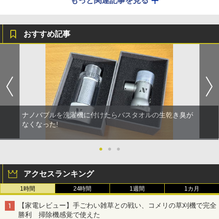
もっと関連記事を見る
おすすめ記事
ナノバブルを洗濯機に付けたらバスタオルの生乾き臭が
なくなった!
●
●
●
アクセスランキング
1時間
24時間
1週間
1カ月
【家電レビュー】手ごわい雑草との戦い、コメリの草刈機で完全
勝利 掃除機感覚で使えた