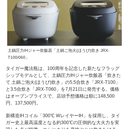
土鍋圧力IHジャー炊飯器「土鍋ご泡火(ほうび)炊き JRX-
T100/060」
タイガー魔法瓶は、100周年を記念した新たなフラッグ
シップモデルとして、土鍋圧力IHジャー炊飯器「炊きた
て 土鍋ご泡火(ほうび)炊き」の5.5合炊き「JRX-T100」
と3.5合炊き「JRX-T060」を7月21日に発売する。価格
はオープンプライスで、店頭予想価格は順に148,500
円、137,500円。
新構造IHコイル「300℃ WレイヤーIH」を採用し、タイ
ガー史上最高温度となる約300℃の圧倒的な大火力を実