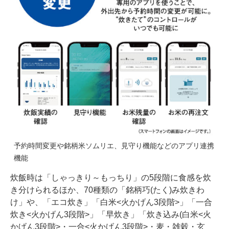
予約時間変更や銘柄米ソムリエ、見守り機能などのアプリ連携
機能
炊飯時は「しゃっきり～もっちり」の5段階に食感を炊
き分けられるほか、70種類の「銘柄巧(たく)み炊きわ
け」や、「エコ炊き」「白米<火かげん3段階>」「一合
炊き<火かげん3段階>」「早炊き」「炊き込み(白米<火
かげん3段階>・一合<火かげん3段階>・麦・雑穀・玄