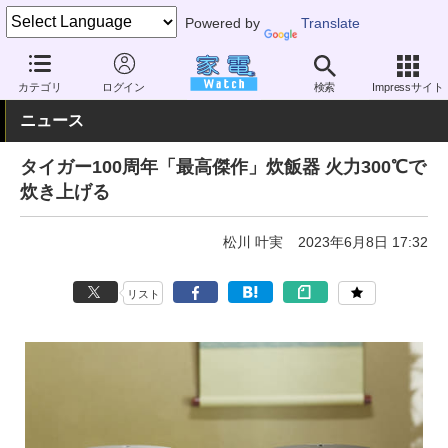
Powered by
Translate
家電 Watch
生活家電
炊飯器
大容量（5合以上）
カテゴリ
ログイン
検索
Impressサイト
ニュース
タイガー100周年「最高傑作」炊飯器 火力300℃で
炊き上げる
松川 叶実
2023年6月8日 17:32
リスト