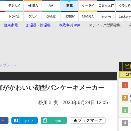
健康家電
加湿器・除湿機
冷蔵庫/冷凍庫
スティック型掃除機
扇風機
オーブン・電子レンジ
スマートハウス
掃除機
家事家電
ke大賞2019】
CES 2020
トプレート
1
顔がかわいい顔型パンケーキメーカー
松川 叶実
2023年6月24日 12:05
ブックマーク
ェア
はてブ
note