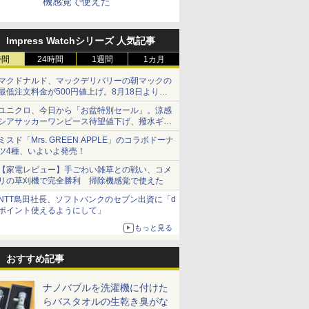
機感覚で使えた
Impress Watchシリーズ 人気記事
時間
24時間
1週間
1カ月
マクドナルド、マックデリバリーの朝マックの
最低注文料金が500円値上げ。8月18日より
1,500円から受付
ユニクロ、今日から「お盆特別セール」。涼感
シアサッカーワンピース待望値下げ、撥水ギア
ショーツは1990円に
ミスド「Mrs. GREEN APPLE」のコラボドーナ
ツ4種、いよいよ発売！
【家電レビュー】手ごわい雑草との戦い、コメ
リの草刈機で完全勝利 掃除機感覚で使えた
NTT島田社長、ソフトバンクのセブン出資に「d
ポイント使えるようにして」
もっと見る
おすすめ記事
ナノバブルを洗濯機に付けた
らバスタオルの生乾き臭がな