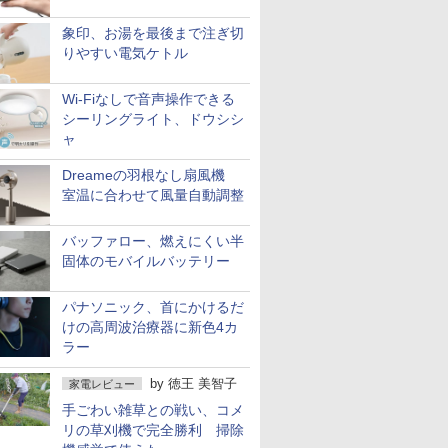
象印、お湯を最後まで注ぎ切
りやすい電気ケトル
Wi-Fiなしで音声操作できる
シーリングライト、ドウシシ
ャ
Dreameの羽根なし扇風機
室温に合わせて風量自動調整
バッファロー、燃えにくい半
固体のモバイルバッテリー
パナソニック、首にかけるだ
けの高周波治療器に新色4カ
ラー
by
徳王 美智子
家電レビュー
手ごわい雑草との戦い、コメ
リの草刈機で完全勝利 掃除