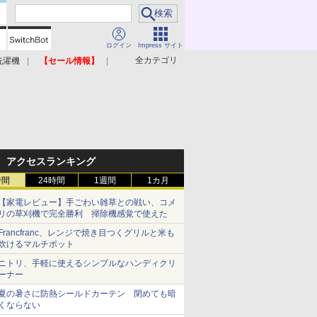
ログイン
Impress サイト
全カテゴリ
洗濯機
【セール情報】
照明器具
美容家電
アクセスランキング
時間
24時間
1週間
1カ月
【家電レビュー】手ごわい雑草との戦い、コメ
リの草刈機で完全勝利 掃除機感覚で使えた
Francfranc、レンジで焼き目つくグリルと米も
炊けるマルチポット
ニトリ、手軽に使えるシンプルなハンディクリ
ーナー
夏の暑さに防熱シールドカーテン 閉めても暗
くならない