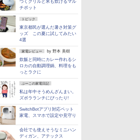
つくグリルと米も炊けるマル
チポット
トピック
東京都民が選んだ暑さ対策グ
ッズ この夏に試してみたい
4選
by
野本 美樹
家電レビュー
炊飯と同時にカレー作れるシ
ロカの自動調理鍋、料理をも
っとラクに
ぷーこの家電日記
私は年中そうめんざんまい。
ズボラランチにぴったり!
SwitchBotアプリ対応ペット
家電、スマホで設定や見守り
会社でも使えそうなミニハン
ディガン、アテックス