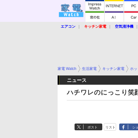
エアコン
キッチン家電
空気清浄機
炊飯器
ロボット掃除機
暖房器具
業界動向
【家電大賞2019】
【e-bi
家電 Watch
生活家電
キッチン家電
ホッ
ニュース
ハチワレのにっこり笑
ポスト
リスト
シ