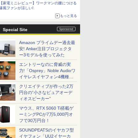
【家電ミニレビュー】ワークマンの腰につける
爆風ファンが涼しい!
もっと見る
Special Site
Amazon プライムデー過去最
安! Anker注目プロジェクタ
ー3モデルを使ってみた
エントリーなのに脅威の実
力!「Osprey」Noble Audioワ
イヤレスイヤフォン4機種を
一気に聴く
クリエイティブが作った2万
円台の“小さなピュアオーデ
ィオスピーカー”
マウス、RTX 5060 Ti搭載ゲ
ーミングPCが7万5,000円オ
フで30万円台！
SOUNDPEATSのイヤカフ型
イヤフォン「UU2イヤーカ