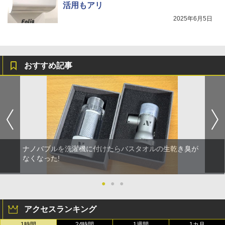
活用もアリ
2025年6月5日
おすすめ記事
ナノバブルを洗濯機に付けたらバスタオルの生乾き臭が
なくなった!
●
●
●
アクセスランキング
1時間
24時間
1週間
1カ月