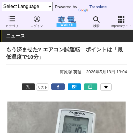
Powered by
Translate
家電 Watch
空調家電
エアコン
カテゴリ
ログイン
検索
Impressサイト
ニュース
もう済ませた? エアコン試運転 ポイントは「最
低温度で10分」
河原塚 英信
2026年5月13日 13:04
リスト