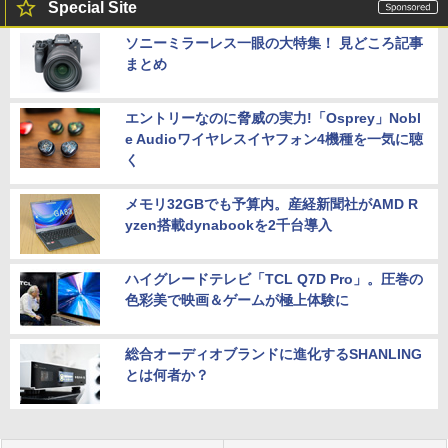
Special Site
ソニーミラーレス一眼の大特集！ 見どころ記事
まとめ
エントリーなのに脅威の実力!「Osprey」Nobl
e Audioワイヤレスイヤフォン4機種を一気に聴
く
メモリ32GBでも予算内。産経新聞社がAMD R
yzen搭載dynabookを2千台導入
ハイグレードテレビ「TCL Q7D Pro」。圧巻の
色彩美で映画＆ゲームが極上体験に
総合オーディオブランドに進化するSHANLING
とは何者か？