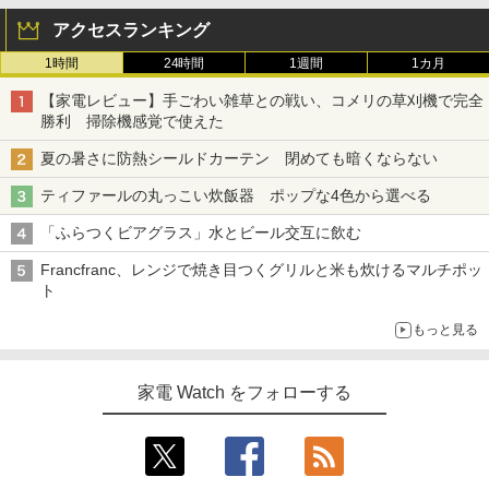
アクセスランキング
1時間
24時間
1週間
1カ月
【家電レビュー】手ごわい雑草との戦い、コメリの草刈機で完全
勝利 掃除機感覚で使えた
夏の暑さに防熱シールドカーテン 閉めても暗くならない
ティファールの丸っこい炊飯器 ポップな4色から選べる
「ふらつくビアグラス」水とビール交互に飲む
Francfranc、レンジで焼き目つくグリルと米も炊けるマルチポッ
ト
もっと見る
家電 Watch をフォローする