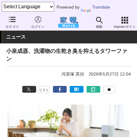
Powered by
Translate
家電 Watch
空調家電
扇風機
単機能
カテゴリ
ログイン
検索
Impressサイト
ニュース
小泉成器、洗濯物の生乾き臭を抑えるタワーファ
ン
河原塚 英信
2026年5月27日 12:04
リスト