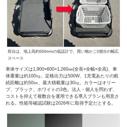
荷台は、地上高約550mmの低設計で、買い物かご2個分の幅広
スペース
車体サイズは1,900×600×1,260㎜(全長×全幅×全高)、車
体重量は約100㎏。定格出力は500W、1充電あたりの航
続距離は約50㎞、最大積載量は30㎏。カラーはオリー
ブ、ブラック、ホワイトの3色。法人・個人を問わず、
コストを抑えて複数台を運用できる導入プランも用意さ
れる。性能等確認試験は2026年に取得予定だとする。