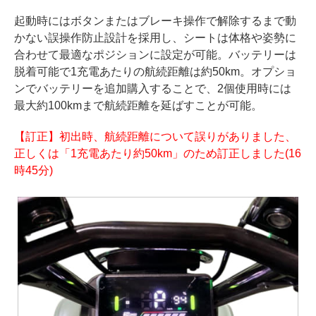
起動時にはボタンまたはブレーキ操作で解除するまで動
かない誤操作防止設計を採用し、シートは体格や姿勢に
合わせて最適なポジションに設定が可能。バッテリーは
脱着可能で1充電あたりの航続距離は約50km。オプショ
ンでバッテリーを追加購入することで、2個使用時には
最大約100kmまで航続距離を延ばすことが可能。
【訂正】初出時、航続距離について誤りがありました、
正しくは「1充電あたり約50km」のため訂正しました(16
時45分)