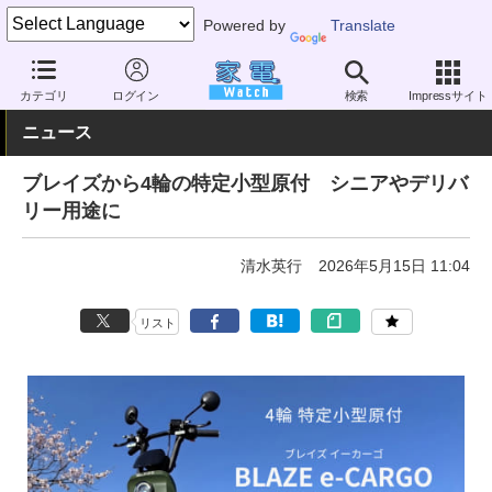
Powered by
Translate
家電 Watch
その他・家電
アウトドア
電動自転車
カテゴリ
ログイン
検索
Impressサイト
ニュース
ブレイズから4輪の特定小型原付 シニアやデリバ
リー用途に
清水英行
2026年5月15日 11:04
リスト