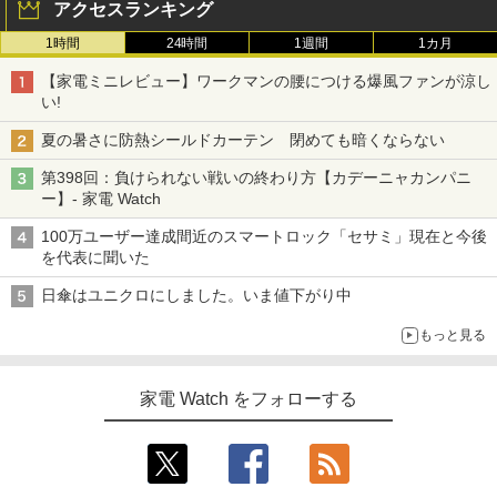
アクセスランキング
1時間
24時間
1週間
1カ月
【家電ミニレビュー】ワークマンの腰につける爆風ファンが涼し
い!
夏の暑さに防熱シールドカーテン 閉めても暗くならない
第398回：負けられない戦いの終わり方【カデーニャカンパニ
ー】- 家電 Watch
100万ユーザー達成間近のスマートロック「セサミ」現在と今後
を代表に聞いた
日傘はユニクロにしました。いま値下がり中
もっと見る
家電 Watch をフォローする