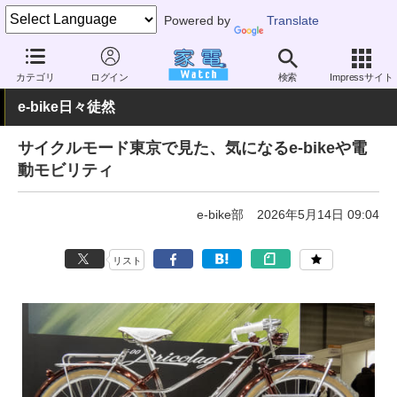
Powered by
Translate
家電 Watch
その他・家電
アウトドア
電動自転車
カテゴリ
ログイン
検索
Impressサイト
e-bike日々徒然
サイクルモード東京で見た、気になるe-bikeや電
動モビリティ
e-bike部
2026年5月14日 09:04
リスト