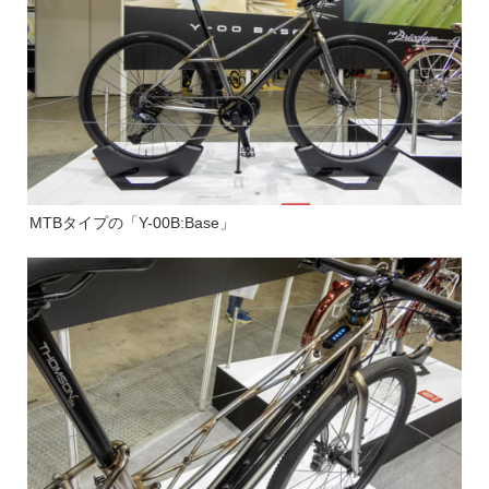
MTBタイプの「Y-00B:Base」