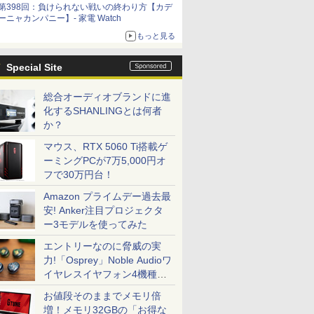
第398回：負けられない戦いの終わり方【カデ
ーニャカンパニー】- 家電 Watch
もっと見る
Special Site
総合オーディオブランドに進
化するSHANLINGとは何者
か？
マウス、RTX 5060 Ti搭載ゲ
ーミングPCが7万5,000円オ
フで30万円台！
Amazon プライムデー過去最
安! Anker注目プロジェクタ
ー3モデルを使ってみた
エントリーなのに脅威の実
力!「Osprey」Noble Audioワ
イヤレスイヤフォン4機種を
一気に聴く
お値段そのままでメモリ倍
増！メモリ32GBの「お得な