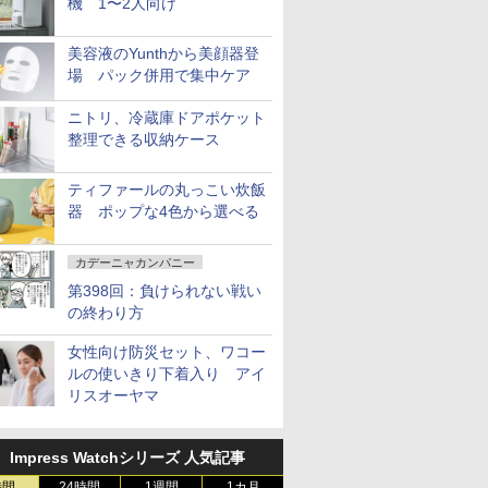
機 1〜2人向け
美容液のYunthから美顔器登
場 パック併用で集中ケア
ニトリ、冷蔵庫ドアポケット
整理できる収納ケース
ティファールの丸っこい炊飯
器 ポップな4色から選べる
カデーニャカンパニー
第398回：負けられない戦い
の終わり方
女性向け防災セット、ワコー
ルの使いきり下着入り アイ
リスオーヤマ
Impress Watchシリーズ 人気記事
時間
24時間
1週間
1カ月