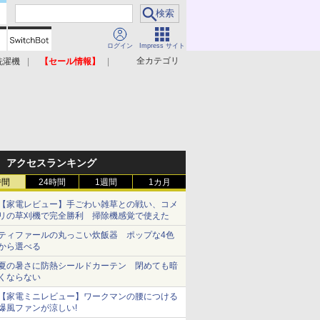
ログイン
Impress サイト
全カテゴリ
洗濯機
【セール情報】
照明器具
美容家電
アクセスランキング
時間
24時間
1週間
1カ月
【家電レビュー】手ごわい雑草との戦い、コメ
リの草刈機で完全勝利 掃除機感覚で使えた
ティファールの丸っこい炊飯器 ポップな4色
から選べる
夏の暑さに防熱シールドカーテン 閉めても暗
くならない
【家電ミニレビュー】ワークマンの腰につける
爆風ファンが涼しい!