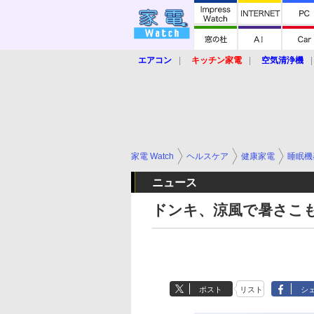
エアコン
キッチン家電
空気清浄機
炊飯器
ロボット掃除機
暖房器具
業界動向
【家電大賞2019】
【e-bi
家電 Watch
ヘルスケア
健康家電
睡眠機
ニュース
ドンキ、涼風で暑さこ
ポスト
リスト
シ