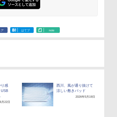
ェア
はてブ
note
やり感
西川、風が通り抜けて
USB
涼しい敷きパッド
も
2026年5月19日
年6月22日