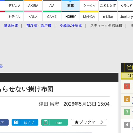
健康家電
加湿器・除湿機
冷蔵庫/冷凍庫
スティック型掃除機
扇風機
オーブン・電子レンジ
スマートハウス
掃除機
家事家電
ke大賞2019】
CES 2020
器
1
もらせない掛け布団
津田 昌宏
2026年5月13日 15:04
ブックマーク
ェア
はてブ
note