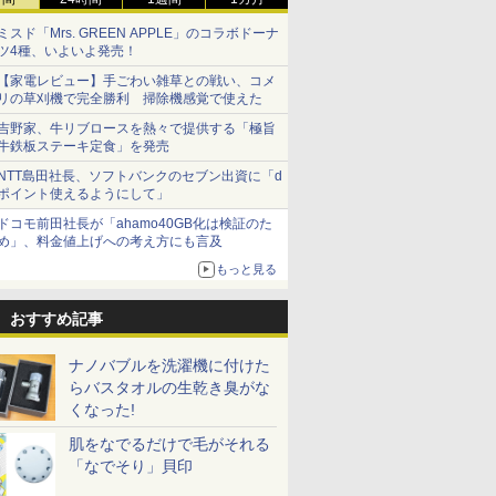
ミスド「Mrs. GREEN APPLE」のコラボドーナ
ツ4種、いよいよ発売！
【家電レビュー】手ごわい雑草との戦い、コメ
リの草刈機で完全勝利 掃除機感覚で使えた
吉野家、牛リブロースを熱々で提供する「極旨
牛鉄板ステーキ定食」を発売
NTT島田社長、ソフトバンクのセブン出資に「d
ポイント使えるようにして」
ドコモ前田社長が「ahamo40GB化は検証のた
め」、料金値上げへの考え方にも言及
もっと見る
おすすめ記事
ナノバブルを洗濯機に付けた
らバスタオルの生乾き臭がな
くなった!
肌をなでるだけで毛がそれる
「なでそり」貝印