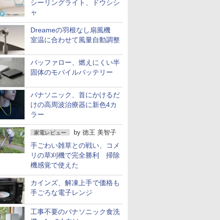
シーリングライト、ドウシシ
ャ
Dreameの羽根なし扇風機
室温に合わせて風量自動調整
バッファロー、燃えにくい半
固体のモバイルバッテリー
パナソニック、首にかけるだ
けの高周波治療器に新色4カ
ラー
by
徳王 美智子
家電レビュー
手ごわい雑草との戦い、コメ
リの草刈機で完全勝利 掃除
機感覚で使えた
カインズ、解凍上手で価格も
手ごろな電子レンジ
工事不要のパナソニック食洗