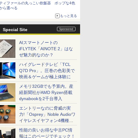
ティファールの丸っこい炊飯器 ポップな4色
から選べる
もっと見る
Special Site
AIスマートノートの
iFLYTEK「AINOTE 2」はな
ぜ魅力的なのか？
ハイグレードテレビ「TCL
Q7D Pro」。圧巻の色彩美で
映画＆ゲームが極上体験に
メモリ32GBでも予算内。産
経新聞社がAMD Ryzen搭載
dynabookを2千台導入
エントリーなのに脅威の実
力!「Osprey」Noble Audioワ
イヤレスイヤフォン4機種を
一気に聴く
性能の良いお得な中古PC情
報はこのページでチェック！