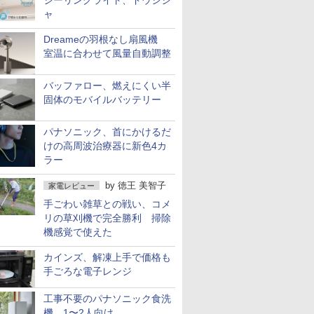
シーリングライト、ドウシシ
ャ
Dreameの羽根なし扇風機
室温に合わせて風量自動調整
バッファロー、燃えにくい半
固体のモバイルバッテリー
パナソニック、首にかけるだ
けの高周波治療器に新色4カ
ラー
by
徳王 美智子
家電レビュー
手ごわい雑草との戦い、コメ
リの草刈機で完全勝利 掃除
機感覚で使えた
カインズ、解凍上手で価格も
手ごろな電子レンジ
工事不要のパナソニック食洗
機 1〜2人向け