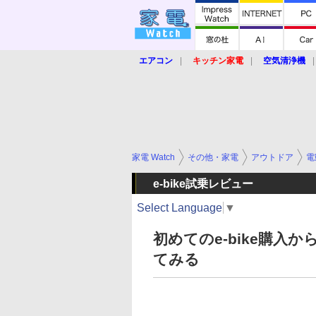
エアコン
キッチン家電
空気清浄機
炊飯器
ロボット掃除機
暖房器具
業界動向
【家電大賞2019】
【e-bi
家電 Watch
その他・家電
アウトドア
電
e-bike試乗レビュー
Select Language
▼
初めてのe-bike購入
てみる