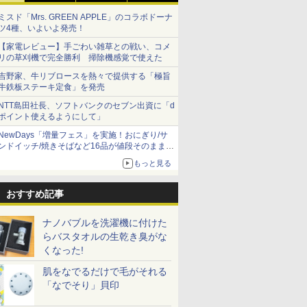
ミスド「Mrs. GREEN APPLE」のコラボドーナ
ツ4種、いよいよ発売！
【家電レビュー】手ごわい雑草との戦い、コメ
リの草刈機で完全勝利 掃除機感覚で使えた
吉野家、牛リブロースを熱々で提供する「極旨
牛鉄板ステーキ定食」を発売
NTT島田社長、ソフトバンクのセブン出資に「d
ポイント使えるようにして」
NewDays「増量フェス」を実施！おにぎり/サ
ンドイッチ/焼きそばなど16品が値段そのままで
ボリュームアップ
もっと見る
おすすめ記事
ナノバブルを洗濯機に付けた
らバスタオルの生乾き臭がな
くなった!
肌をなでるだけで毛がそれる
「なでそり」貝印