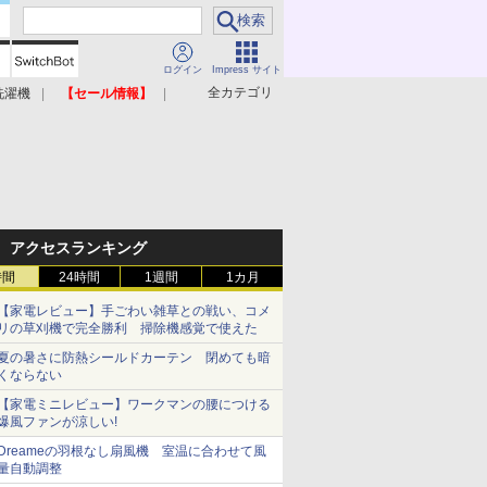
ログイン
Impress サイト
全カテゴリ
洗濯機
【セール情報】
照明器具
美容家電
アクセスランキング
時間
24時間
1週間
1カ月
【家電レビュー】手ごわい雑草との戦い、コメ
リの草刈機で完全勝利 掃除機感覚で使えた
夏の暑さに防熱シールドカーテン 閉めても暗
くならない
【家電ミニレビュー】ワークマンの腰につける
爆風ファンが涼しい!
Dreameの羽根なし扇風機 室温に合わせて風
量自動調整