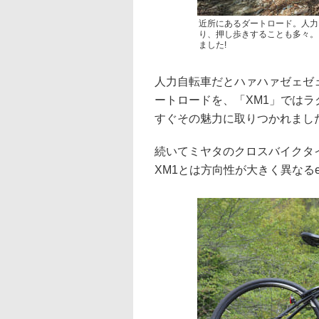
近所にあるダートロード。人力
り、押し歩きすることも多々。
ました!
人力自転車だとハァハァゼェゼ
ートロードを、「XM1」ではラク
すぐその魅力に取りつかれまし
続いてミヤタのクロスバイクタイプの
XM1とは方向性が大きく異なるe