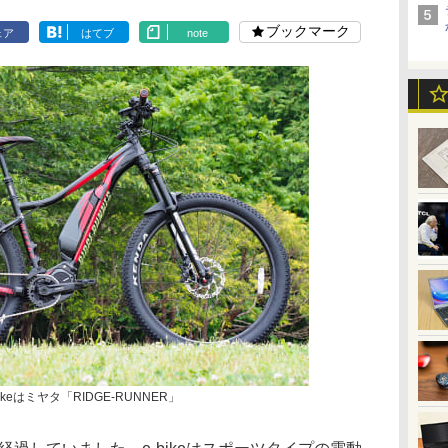
ブックマーク
ェア
はてブ
note
keはミヤタ「RIDGE-RUNNER」