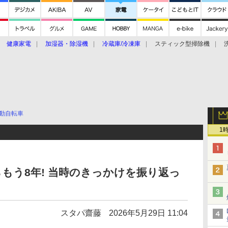
健康家電
加湿器・除湿機
冷蔵庫/冷凍庫
スティック型掃除機
扇風機
オーブン・電子レンジ
スマートハウス
掃除機
家事家電
ke大賞2019】
CES 2020
動自転車
1
からもう8年! 当時のきっかけを振り返っ
スタパ齋藤
2026年5月29日 11:04