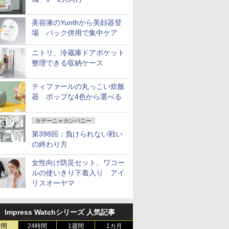
美容液のYunthから美顔器登
場 パック併用で集中ケア
ニトリ、冷蔵庫ドアポケット
整理できる収納ケース
ティファールの丸っこい炊飯
器 ポップな4色から選べる
カデーニャカンパニー
第398回：負けられない戦い
の終わり方
女性向け防災セット、ワコー
ルの使いきり下着入り アイ
リスオーヤマ
Impress Watchシリーズ 人気記事
時間
24時間
1週間
1カ月