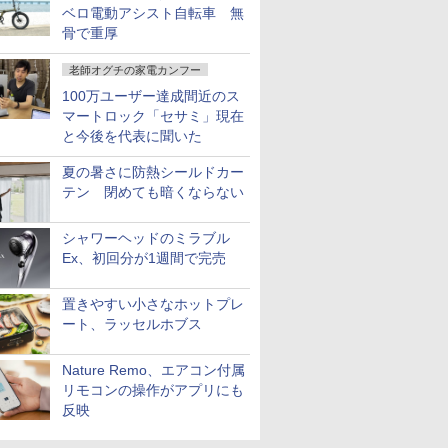
ベロ電動アシスト自転車 無
骨で重厚
老師オグチの家電カンフー
100万ユーザー達成間近のス
マートロック「セサミ」現在
と今後を代表に聞いた
夏の暑さに防熱シールドカー
テン 閉めても暗くならない
シャワーヘッドのミラブル
Ex、初回分が1週間で完売
置きやすい小さなホットプレ
ート、ラッセルホブス
Nature Remo、エアコン付属
リモコンの操作がアプリにも
反映