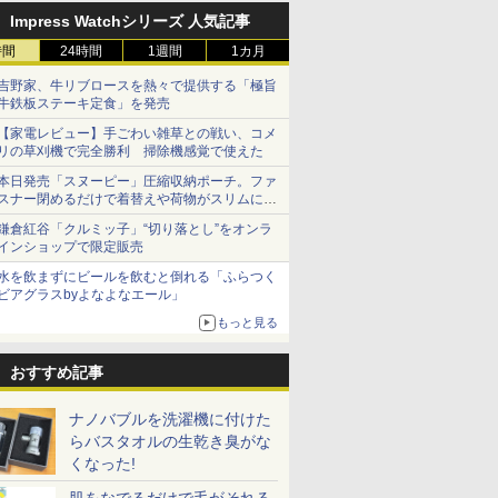
Impress Watchシリーズ 人気記事
時間
24時間
1週間
1カ月
吉野家、牛リブロースを熱々で提供する「極旨
牛鉄板ステーキ定食」を発売
【家電レビュー】手ごわい雑草との戦い、コメ
リの草刈機で完全勝利 掃除機感覚で使えた
本日発売「スヌーピー」圧縮収納ポーチ。ファ
スナー閉めるだけで着替えや荷物がスリムにま
とまる
鎌倉紅谷「クルミッ子」“切り落とし”をオンラ
インショップで限定販売
水を飲まずにビールを飲むと倒れる「ふらつく
ビアグラスbyよなよなエール」
もっと見る
おすすめ記事
ナノバブルを洗濯機に付けた
らバスタオルの生乾き臭がな
くなった!