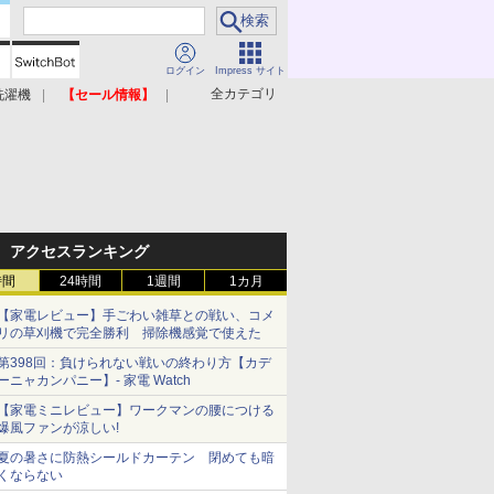
ログイン
Impress サイト
全カテゴリ
洗濯機
【セール情報】
照明器具
美容家電
アクセスランキング
時間
24時間
1週間
1カ月
【家電レビュー】手ごわい雑草との戦い、コメ
リの草刈機で完全勝利 掃除機感覚で使えた
第398回：負けられない戦いの終わり方【カデ
ーニャカンパニー】- 家電 Watch
【家電ミニレビュー】ワークマンの腰につける
爆風ファンが涼しい!
夏の暑さに防熱シールドカーテン 閉めても暗
くならない