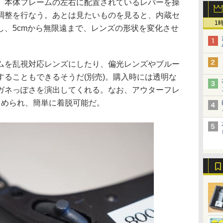
、本体フレームの左右に配置されているレバーを操
調整を行なう。あとは見たいものを見ると、内蔵セ
1
し、5cmから無限遠まで、レンズの形状を変化させ
ムを乱視対応レンズにしたり、偏光レンズやブルー
することもできるそうだ(別売)。購入時には透明な
ガネっぽさを演出してくれる。なお、アウターフレ
留められ、簡単に着脱可能だ。