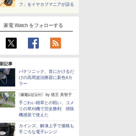
フ」をイヤカフマニアが語る
家電 Watch をフォローする
新記事
パナソニック、首にかけるだ
けの高周波治療器に新色4カ
ラー
by
徳王 美智子
家電レビュー
手ごわい雑草との戦い、コメ
リの草刈機で完全勝利 掃除
機感覚で使えた
カインズ、解凍上手で価格も
手ごろな電子レンジ