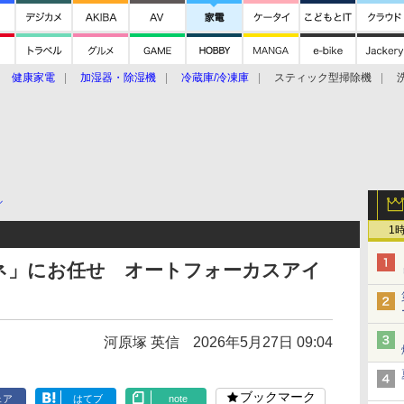
健康家電
加湿器・除湿機
冷蔵庫/冷凍庫
スティック型掃除機
扇風機
オーブン・電子レンジ
スマートハウス
掃除機
家事家電
ke大賞2019】
CES 2020
ル
1
ネ」にお任せ オートフォーカスアイ
河原塚 英信
2026年5月27日 09:04
ブックマーク
ェア
はてブ
note