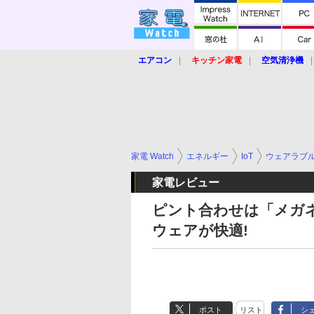
エアコン
キッチン家電
空気清浄機
炊飯器
ロボット掃除機
暖房器具
業界動向
【家電大賞2019】
【e-bi
家電 Watch
エネルギー
IoT
ウェアラブ
家電レビュー
ピント合わせは「メガ
ウェアが快適!
ポスト
リスト
シ