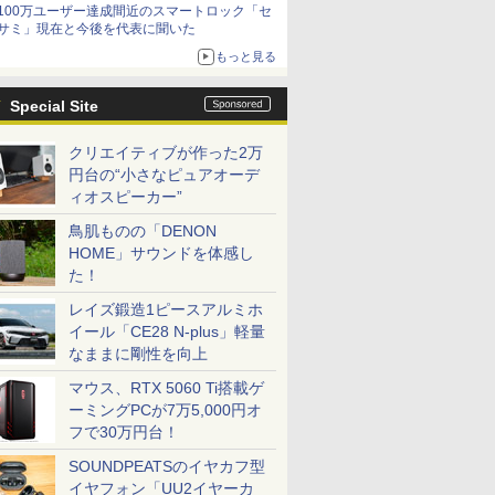
100万ユーザー達成間近のスマートロック「セ
サミ」現在と今後を代表に聞いた
もっと見る
Special Site
クリエイティブが作った2万
円台の“小さなピュアオーデ
ィオスピーカー”
鳥肌ものの「DENON
HOME」サウンドを体感し
た！
レイズ鍛造1ピースアルミホ
イール「CE28 N-plus」軽量
なままに剛性を向上
マウス、RTX 5060 Ti搭載ゲ
ーミングPCが7万5,000円オ
フで30万円台！
SOUNDPEATSのイヤカフ型
イヤフォン「UU2イヤーカ