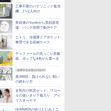
工事不要のパナソニック食洗
機 1〜2人向け
美容液のYunthから美顔器登
場 パック併用で集中ケア
ニトリ、冷蔵庫ドアポケット
整理できる収納ケース
ティファールの丸っこい炊飯
器 ポップな4色から選べる
カデーニャカンパニー
第398回：負けられない戦い
の終わり方
女性向け防災セット、ワコー
ルの使いきり下着入り アイ
リスオーヤマ
HUMMERの折りたたみミニ