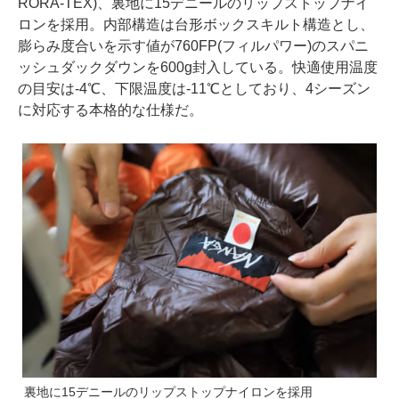
RORA-TEX)、裏地に15デニールのリップストップナイ
ロンを採用。内部構造は台形ボックスキルト構造とし、
膨らみ度合いを示す値が760FP(フィルパワー)のスパニ
ッシュダックダウンを600g封入している。快適使用温度
の目安は-4℃、下限温度は-11℃としており、4シーズン
に対応する本格的な仕様だ。
裏地に15デニールのリップストップナイロンを採用