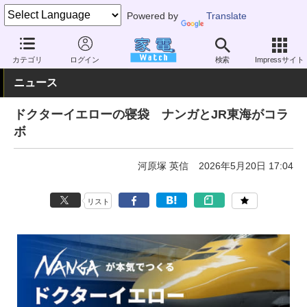
Powered by
Translate
家電 Watch
その他・家電
アウトドア
キャンプ
カテゴリ
ログイン
検索
Impressサイト
ニュース
ドクターイエローの寝袋 ナンガとJR東海がコラ
ボ
河原塚 英信
2026年5月20日 17:04
リスト