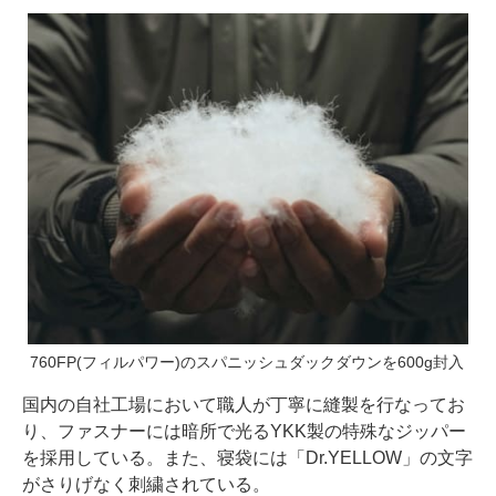
760FP(フィルパワー)のスパニッシュダックダウンを600g封入
国内の自社工場において職人が丁寧に縫製を行なってお
り、ファスナーには暗所で光るYKK製の特殊なジッパー
を採用している。また、寝袋には「Dr.YELLOW」の文字
がさりげなく刺繍されている。