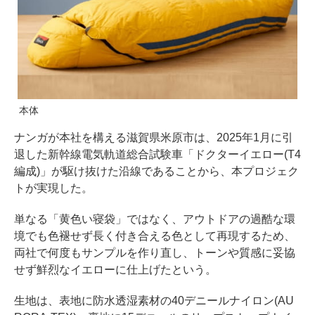
本体
ナンガが本社を構える滋賀県米原市は、2025年1月に引
退した新幹線電気軌道総合試験車「ドクターイエロー(T4
編成)」が駆け抜けた沿線であることから、本プロジェク
トが実現した。
単なる「黄色い寝袋」ではなく、アウトドアの過酷な環
境でも色褪せず長く付き合える色として再現するため、
両社で何度もサンプルを作り直し、トーンや質感に妥協
せず鮮烈なイエローに仕上げたという。
生地は、表地に防水透湿素材の40デニールナイロン(AU