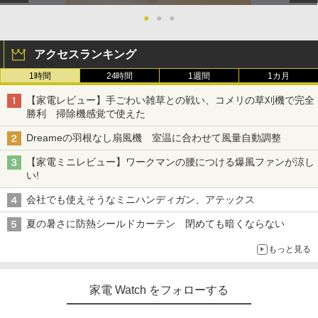
●
●
●
アクセスランキング
1時間
24時間
1週間
1カ月
【家電レビュー】手ごわい雑草との戦い、コメリの草刈機で完全
勝利 掃除機感覚で使えた
Dreameの羽根なし扇風機 室温に合わせて風量自動調整
【家電ミニレビュー】ワークマンの腰につける爆風ファンが涼し
い!
会社でも使えそうなミニハンディガン、アテックス
夏の暑さに防熱シールドカーテン 閉めても暗くならない
もっと見る
家電 Watch をフォローする