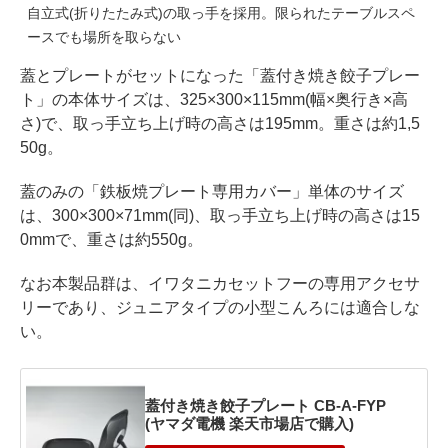
自立式(折りたたみ式)の取っ手を採用。限られたテーブルスペ
ースでも場所を取らない
蓋とプレートがセットになった「蓋付き焼き餃子プレー
ト」の本体サイズは、325×300×115mm(幅×奥行き×高
さ)で、取っ手立ち上げ時の高さは195mm。重さは約1,5
50g。
蓋のみの「鉄板焼プレート専用カバー」単体のサイズ
は、300×300×71mm(同)、取っ手立ち上げ時の高さは15
0mmで、重さは約550g。
なお本製品群は、イワタニカセットフーの専用アクセサ
リーであり、ジュニアタイプの小型こんろには適合しな
い。
蓋付き焼き餃子プレート CB-A-FYP
(ヤマダ電機 楽天市場店で購入)