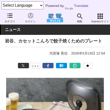
Powered by
Translate
家電 Watch
生活家電
キッチン家電
ガスコンロ
カテゴリ
ログイン
検索
Impressサイト
ニュース
岩谷、カセットこんろで餃子焼くためのプレート
河原塚 英信
2026年5月19日 12:04
リスト