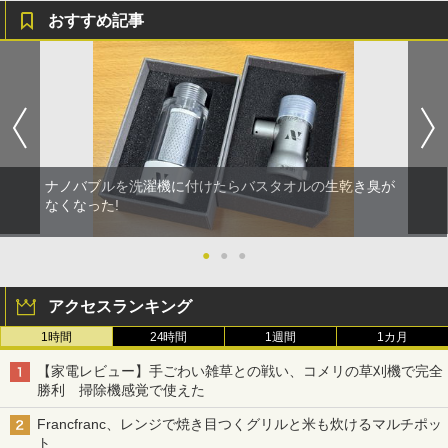
おすすめ記事
ナノバブルを洗濯機に付けたらバスタオルの生乾き臭が
なくなった!
●
●
●
アクセスランキング
1時間
24時間
1週間
1カ月
【家電レビュー】手ごわい雑草との戦い、コメリの草刈機で完全
勝利 掃除機感覚で使えた
Francfranc、レンジで焼き目つくグリルと米も炊けるマルチポッ
ト