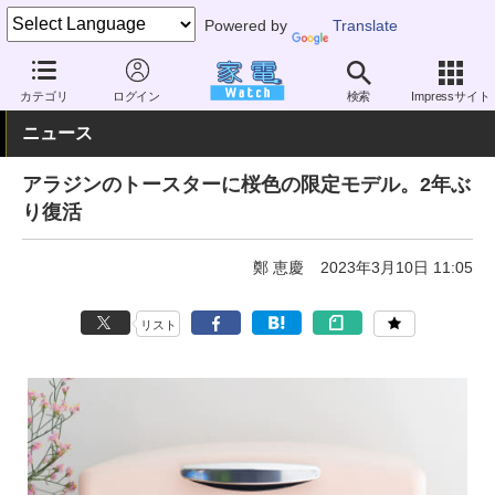
Powered by
Translate
家電 Watch
生活家電
キッチン家電
オーブントースター
カテゴリ
ログイン
検索
Impressサイト
ニュース
アラジンのトースターに桜色の限定モデル。2年ぶ
り復活
鄭 恵慶
2023年3月10日 11:05
リスト