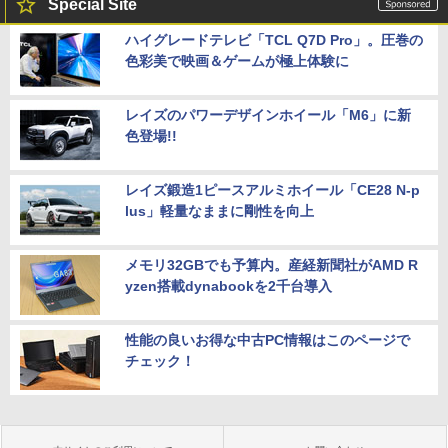
Special Site
ハイグレードテレビ「TCL Q7D Pro」。圧巻の
色彩美で映画＆ゲームが極上体験に
レイズのパワーデザインホイール「M6」に新
色登場!!
レイズ鍛造1ピースアルミホイール「CE28 N-p
lus」軽量なままに剛性を向上
メモリ32GBでも予算内。産経新聞社がAMD R
yzen搭載dynabookを2千台導入
性能の良いお得な中古PC情報はこのページで
チェック！