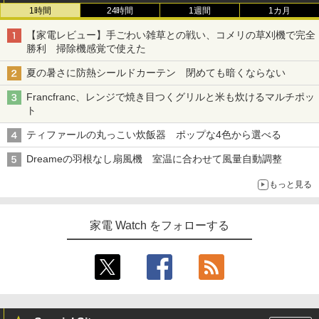
1時間
24時間
1週間
1カ月
【家電レビュー】手ごわい雑草との戦い、コメリの草刈機で完全
勝利 掃除機感覚で使えた
夏の暑さに防熱シールドカーテン 閉めても暗くならない
Francfranc、レンジで焼き目つくグリルと米も炊けるマルチポッ
ト
ティファールの丸っこい炊飯器 ポップな4色から選べる
Dreameの羽根なし扇風機 室温に合わせて風量自動調整
もっと見る
家電 Watch をフォローする