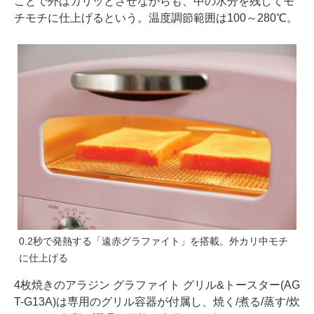
ことで外はカリッとさせながらも、中の水分を残してモ
チモチに仕上げるという。温度調節範囲は100～280℃。
0.2秒で発熱する「遠赤グラファイト」を搭載。外カリ中モチ
に仕上げる
4枚焼きのアラジン グラファイト グリル&トースター(AG
T-G13A)は専用のグリル容器が付属し、焼く/煮る/蒸す/炊