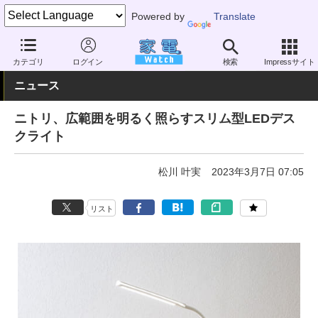
Powered by
Translate
家電 Watch
生活家電
照明器具
デスクスタンド
カテゴリ
ログイン
検索
Impressサイト
ニュース
ニトリ、広範囲を明るく照らすスリム型LEDデス
クライト
松川 叶実
2023年3月7日 07:05
リスト