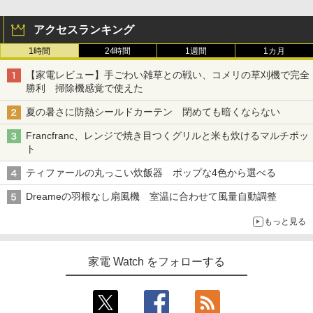
アクセスランキング
1時間
24時間
1週間
1カ月
【家電レビュー】手ごわい雑草との戦い、コメリの草刈機で完全
勝利 掃除機感覚で使えた
夏の暑さに防熱シールドカーテン 閉めても暗くならない
Francfranc、レンジで焼き目つくグリルと米も炊けるマルチポッ
ト
ティファールの丸っこい炊飯器 ポップな4色から選べる
Dreameの羽根なし扇風機 室温に合わせて風量自動調整
もっと見る
家電 Watch をフォローする