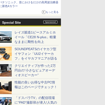
パナソニック、首にかけるだけの高周波治療器
に新色4カラー
もっと見る
Special Site
レイズ鍛造1ピースアルミホ
イール「CE28 N-plus」軽量
なままに剛性を向上
SOUNDPEATSのイヤカフ型
イヤフォン「UU2イヤーカ
フ」をイヤカフマニアが語る
クリエイティブが作った2万
円台の“小さなピュアオーデ
ィオスピーカー”
性能の良いお得な中古PC情
報はこのページでチェック！
「ドスパラTV」の配信現場
に“PAD”撮影班が潜入!人気の