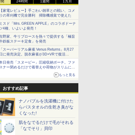
時間
24時間
1週間
1カ月
【家電レビュー】手ごわい雑草との戦い、コメ
リの草刈機で完全勝利 掃除機感覚で使えた
ミスド「Mrs. GREEN APPLE」のコラボドーナ
ツ4種、いよいよ発売！
吉野家、牛リブロースを熱々で提供する「極旨
牛鉄板ステーキ定食」を発売
「スーパーリアル麻雀 Venus Returns」8月27
日に発売決定。脱衣麻雀が3D×VRで復活
発売から2週間は20%オフになるセールが実施
本日発売「スヌーピー」圧縮収納ポーチ。ファ
スナー閉めるだけで着替えや荷物がスリムにま
とまる
もっと見る
おすすめ記事
ナノバブルを洗濯機に付けた
らバスタオルの生乾き臭がな
くなった!
肌をなでるだけで毛がそれる
「なでそり」貝印