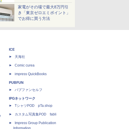
家電がその場で最大8万円引
き「東京ゼロエミポイント」
でお得に買う方法
ICE
天海社
ス
Comic curea
impress QuickBooks
PUBFUN
パブファンセルフ
IPGネットワーク
TシャツPOD pTa.shop
カスタム写真集POD fabli
e
Impress Group Publication
Information