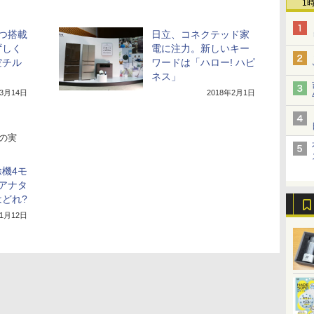
1
つ搭載
日立、コネクテッド家
ずしく
電に注力。新しいキー
空チル
ワードは「ハロー! ハピ
ネス」
年3月14日
2018年2月1日
の実
機4モ
 アナタ
どれ?
11月12日