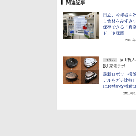
関連記事
日立、冷却器を2
し食材をみずみ
保存できる「真
ド」冷蔵庫
2018
藤山哲人
コラム
践! 家電ラボ
最新ロボット掃除
デルをガチ比較!
にお勧めな機種は
2018年