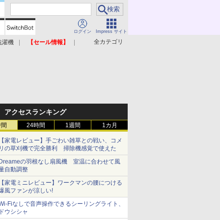
ログイン
Impress サイト
全カテゴリ
洗濯機
【セール情報】
照明器具
美容家電
アクセスランキング
時間
24時間
1週間
1カ月
【家電レビュー】手ごわい雑草との戦い、コメ
リの草刈機で完全勝利 掃除機感覚で使えた
Dreameの羽根なし扇風機 室温に合わせて風
量自動調整
【家電ミニレビュー】ワークマンの腰につける
爆風ファンが涼しい!
Wi-Fiなしで音声操作できるシーリングライト、
ドウシシャ