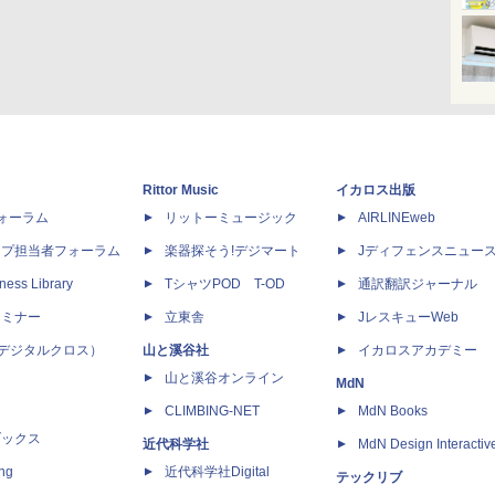
Rittor Music
イカロス出版
dフォーラム
リットーミュージック
AIRLINEweb
ップ担当者フォーラム
楽器探そう!デジマート
Jディフェンスニュー
ness Library
TシャツPOD T-OD
通訳翻訳ジャーナル
セミナー
立東舎
JレスキューWeb
 X（デジタルクロス）
山と溪谷社
イカロスアカデミー
山と溪谷オンライン
MdN
CLIMBING-NET
MdN Books
ブックス
近代科学社
MdN Design Interactiv
ing
近代科学社Digital
テックリブ