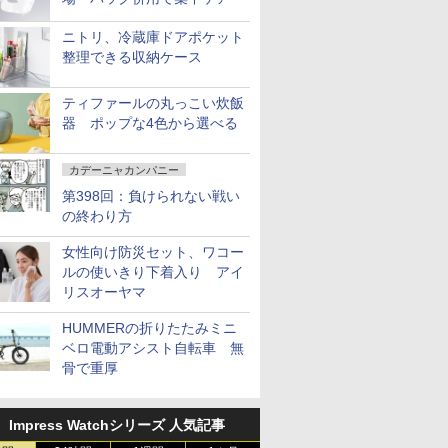
ニトリ、冷蔵庫ドアポケット
整理できる収納ケース
ティファールの丸っこい炊飯
器 ポップな4色から選べる
カデーニャカンパニー
第398回：負けられない戦い
の終わり方
女性向け防災セット、ワコー
ルの使いきり下着入り アイ
リスオーヤマ
HUMMERの折りたたみミニ
ベロ電動アシスト自転車 無
骨で重厚
Impress Watchシリーズ 人気記事