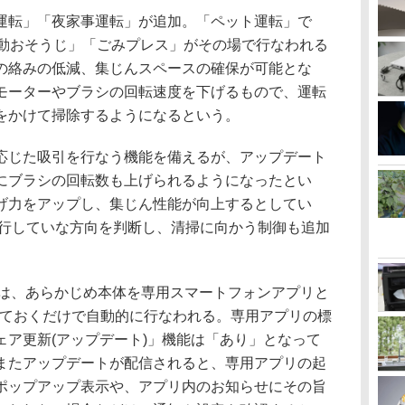
転」「夜家事運転」が追加。「ペット運転」で
自動おそうじ」「ごみプレス」がその場で行なわれる
の絡みの低減、集じんスペースの確保が可能とな
モーターやブラシの回転速度を下げるもので、運転
をかけて掃除するようになるという。
じた吸引を行なう機能を備えるが、アップデート
にブラシの回転数も上げられるようになったとい
げ力をアップし、集じん性能が向上するとしてい
」に、走行していな方向を判断し、清掃に向かう制御も追加
トは、あらかじめ本体を専用スマートフォンアプリと
させておくだけで自動的に行なわれる。専用アプリの標
ェア更新(アップデート)」機能は「あり」となって
またアップデートが配信されると、専用アプリの起
ポップアップ表示や、アプリ内のお知らせにその旨