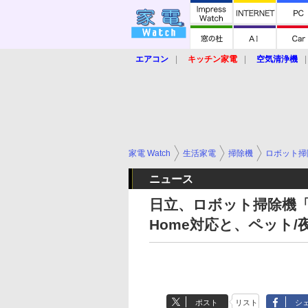
エアコン
キッチン家電
空気清浄機
炊飯器
ロボット掃除機
暖房器具
業界動向
【家電大賞2019】
【e-bi
家電 Watch
生活家電
掃除機
ロボット掃
ニュース
日立、ロボット掃除機「
Home対応と、ペット
ポスト
リスト
シ