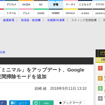
健康家電
加湿器・除湿機
冷蔵庫/冷凍庫
スティック型掃除機
扇風機
オーブン・電子レンジ
スマートハウス
掃除機
家事家電
ke大賞2019】
CES 2020
除機
1
ミニマル」をアップデート、Google
/夜間掃除モードを追加
岩崎 綾
2018年9月11日 13:10
ブックマーク
ェア
はてブ
note