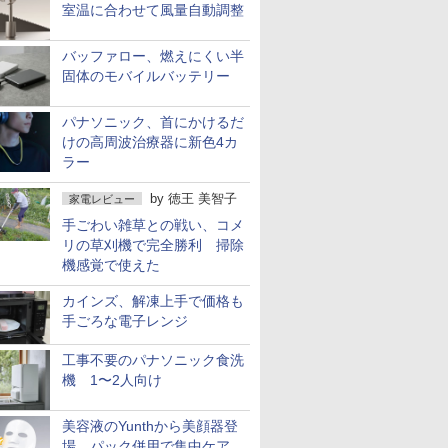
室温に合わせて風量自動調整
バッファロー、燃えにくい半
固体のモバイルバッテリー
パナソニック、首にかけるだ
けの高周波治療器に新色4カ
ラー
by
徳王 美智子
家電レビュー
手ごわい雑草との戦い、コメ
リの草刈機で完全勝利 掃除
機感覚で使えた
カインズ、解凍上手で価格も
手ごろな電子レンジ
工事不要のパナソニック食洗
機 1〜2人向け
美容液のYunthから美顔器登
場 パック併用で集中ケア