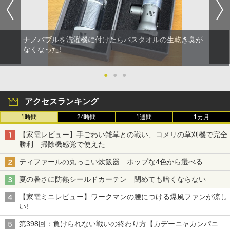
ナノバブルを洗濯機に付けたらバスタオルの生乾き臭が
なくなった!
●
●
●
アクセスランキング
1時間
24時間
1週間
1カ月
【家電レビュー】手ごわい雑草との戦い、コメリの草刈機で完全
勝利 掃除機感覚で使えた
ティファールの丸っこい炊飯器 ポップな4色から選べる
夏の暑さに防熱シールドカーテン 閉めても暗くならない
【家電ミニレビュー】ワークマンの腰につける爆風ファンが涼し
い!
第398回：負けられない戦いの終わり方【カデーニャカンパニ