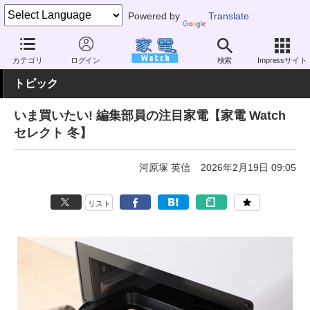
Powered by
Translate
家電 Watch
生活家電
オーブン・電子レンジ
オーブンレンジ
カテゴリ
ログイン
検索
Impressサイト
トピック
いま買いたい! 編集部員の注目家電【家電 Watch
セレクト 冬】
河原塚 英信
2026年2月19日 09:05
リスト