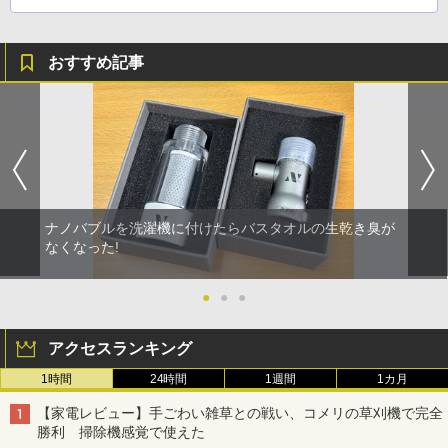
おすすめ記事
ナノバブルを洗濯機に付けたらバスタオルの生乾き臭が
なくなった!
●
●
●
アクセスランキング
1時間
24時間
1週間
1カ月
【家電レビュー】手ごわい雑草との戦い、コメリの草刈機で完全
勝利 掃除機感覚で使えた