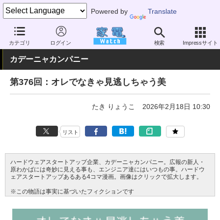
Powered by
Translate
家電 Watch
業界動向
業界動向
その他
カテゴリ
ログイン
検索
Impressサイト
カデーニャカンパニー
第376回：オレでなきゃ見逃しちゃう美
たき りょうこ
2026年2月18日 10:30
リスト
ハードウェアスタートアップ企業、カデーニャカンパニー。広報の新人・
原わかばには奇妙に見える事も、エンジニア達にはいつもの事。ハードウ
ェアスタートアップあるある4コマ漫画。画像はクリックで拡大します。
※この物語は事実に基づいたフィクションです