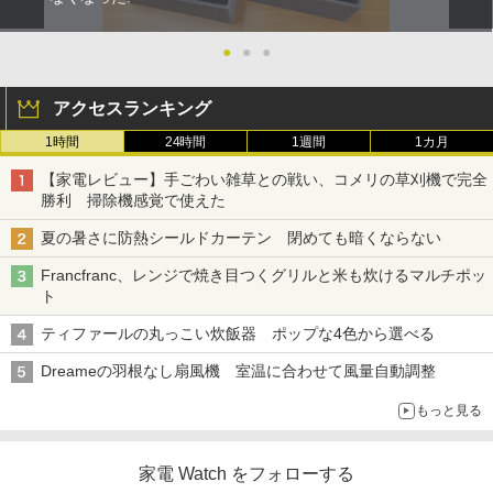
●
●
●
アクセスランキング
1時間
24時間
1週間
1カ月
【家電レビュー】手ごわい雑草との戦い、コメリの草刈機で完全
勝利 掃除機感覚で使えた
夏の暑さに防熱シールドカーテン 閉めても暗くならない
Francfranc、レンジで焼き目つくグリルと米も炊けるマルチポッ
ト
ティファールの丸っこい炊飯器 ポップな4色から選べる
Dreameの羽根なし扇風機 室温に合わせて風量自動調整
もっと見る
家電 Watch をフォローする