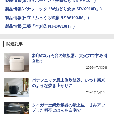
製品情報(象印マホービン「炎舞炊き NX-AA10」)
製品情報(パナソニック「Wおどり炊き SR-X910D」)
製品情報(日立「ふっくら御膳 RZ-W100JM」)
製品情報(三菱「本炭釜 NJ-BW10H」)
関連記事
象印の3万円台の炊飯器、大火力で甘み引
き出す
2026年7月30日
パナソニック最上位炊飯器、いつも新米
のような炊き上がりに
2026年7月16日
タイガー土鍋炊飯器の最上位 甘みアッ
プした料亭ごはんを自宅で