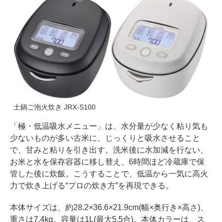
土鍋ご泡火炊き JRX-S100
「極・低温吸水メニュー」は、水分量が少なく粘り気も
少ないものが多い古米に、じっくりと吸水させること
で、甘みと粘りを引き出す。洗米後に水加減を行ない、
お米と水を保存容器に移し替え、6時間ほど冷蔵庫で保
管した後に炊飯。こうすることで、低温から一気に高火
力で炊き上げる“プロの炊き方”を再現できる。
本体サイズは、約28.2×36.6×21.9cm(幅×奥行き×高さ)、
重さは7.4kg。容量は1L(最大5.5合)。本体カラーは、ス