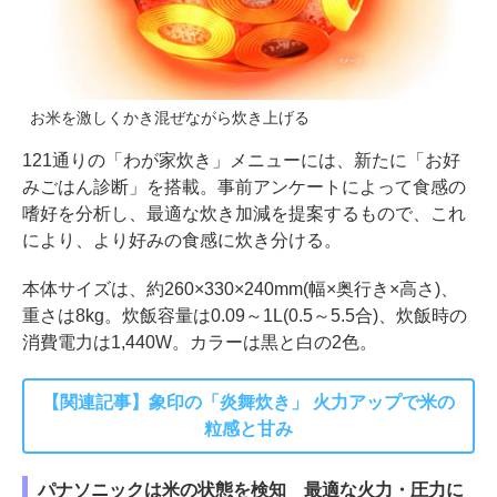
お米を激しくかき混ぜながら炊き上げる
121通りの「わが家炊き」メニューには、新たに「お好
みごはん診断」を搭載。事前アンケートによって食感の
嗜好を分析し、最適な炊き加減を提案するもので、これ
により、より好みの食感に炊き分ける。
本体サイズは、約260×330×240mm(幅×奥行き×高さ)、
重さは8kg。炊飯容量は0.09～1L(0.5～5.5合)、炊飯時の
消費電力は1,440W。カラーは黒と白の2色。
【関連記事】象印の「炎舞炊き」 火力アップで米の
粒感と甘み
パナソニックは米の状態を検知 最適な火力・圧力に