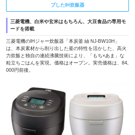
プしたIH炊飯器
三菱電機、白米や玄米はもちろん、大豆食品の専用モ
ードを搭載
三菱電機のIHジャー炊飯器「本炭釜 紬 NJ-BW10H」
は、本炭素材から削り出した釜の特性を活かした、高火
力炊飯と独自の連続沸騰技術により、「もち×あま」な
粒立ちごはんを実現。価格はオープン。実売価格は、84,
000円前後。