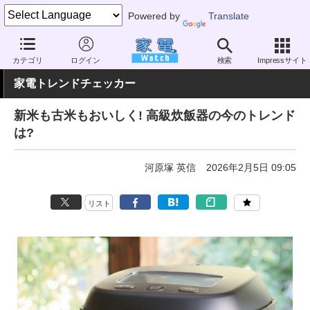
Powered by
Translate
家電 Watch
生活家電
炊飯器
大容量（5合以上）
カテゴリ
ログイン
検索
Impressサイト
家電トレンドチェッカー
新米も古米もおいしく! 高級炊飯器の今のトレンド
は?
河原塚 英信
2026年2月5日 09:05
リスト