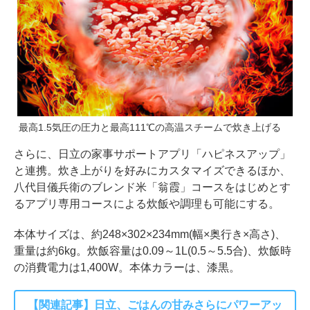
最高1.5気圧の圧力と最高111℃の高温スチームで炊き上げる
さらに、日立の家事サポートアプリ「ハピネスアップ」
と連携。炊き上がりを好みにカスタマイズできるほか、
八代目儀兵衛のブレンド米「翁霞」コースをはじめとす
るアプリ専用コースによる炊飯や調理も可能にする。
本体サイズは、約248×302×234mm(幅×奥行き×高さ)、
重量は約6kg。炊飯容量は0.09～1L(0.5～5.5合)、炊飯時
の消費電力は1,400W。本体カラーは、漆黒。
【関連記事】日立、ごはんの甘みさらにパワーアッ