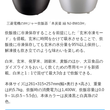
三菱電機のIHジャー炊飯器「本炭釜 紬 NJ-BW10H」
炊飯後に冷凍保存することを前提にした「玄米冷凍モー
ド」を搭載。玄米に時間をかけて吸水させることで、炊
飯後に冷凍保存しても玄米の水分量を95%以上保持し、
解凍後も炊き立てのような味わいを楽しめる。
白米、玄米、発芽米、雑穀米、麦飯のほか、大豆食品の
ダイズライスをおいしく炊くための専用モードを新搭
載。白米と1：1で混ぜて最大3合まで炊飯できる。
本体サイズは261×315×257mm(幅×奥行き×高さ)、重量
は約5.7kg。炊飯時の消費電力は1,400W。炊飯容量は0.0
9～1L(0.5～5.5合)。本体カラーは炭漆黒と白真珠の2
色。