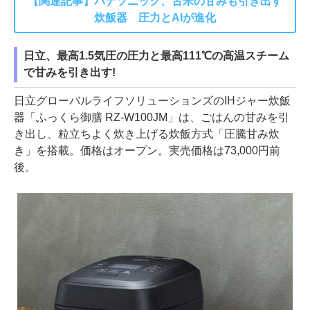
【関連記事】パナソニック、古米の甘みも引き出す
炊飯器 圧力とAIが進化
日立、最高1.5気圧の圧力と最高111℃の高温スチーム
で甘みを引き出す!
日立グローバルライフソリューションズのIHジャー炊飯
器「ふっくら御膳 RZ-W100JM」は、ごはんの甘みを引
き出し、粒立ちよく炊き上げる炊飯方式「圧騰甘み炊
き」を搭載。価格はオープン。実売価格は73,000円前
後。