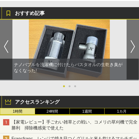
おすすめ記事
ナノバブルを洗濯機に付けたらバスタオルの生乾き臭が
なくなった!
●
●
●
アクセスランキング
1時間
24時間
1週間
1カ月
【家電レビュー】手ごわい雑草との戦い、コメリの草刈機で完全
勝利 掃除機感覚で使えた
Francfranc、レンジで焼き目つくグリルと米も炊けるマルチポッ