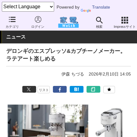
Powered by
Translate
家電 Watch
生活家電
キッチン家電
コーヒーメーカー
カテゴリ
ログイン
検索
Impressサイト
ニュース
デロンギのエスプレッソ&カプチーノメーカー。
ラテアート楽しめる
伊森 ちづる
2026年2月10日 14:05
リスト