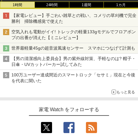
1時間
24時間
1週間
1カ月
【家電レビュー】手ごわい雑草との戦い、コメリの草刈機で完全
勝利 掃除機感覚で使えた
空気入れも電動がイイ! トレックの軽量133gモデルでフロアポン
プの出番が消えた【ミニレビュー】
世界最軽量45gの超音波風速センサー スマホにつなげて計測も
【男の清潔感向上委員会】男の紫外線対策、手軽なのは? 帽子・
日傘・UVカットパーカー試してみた
100万ユーザー達成間近のスマートロック「セサミ」現在と今後
を代表に聞いた
もっと見る
家電 Watch をフォローする