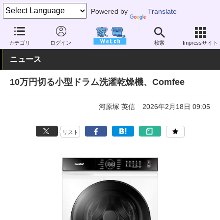
Powered by
Translate
家電 Watch
生活家電
洗濯機
ドラム式洗濯乾燥機
カテゴリ
ログイン
検索
Impressサイト
ニュース
10万円切る小型ドラム洗濯乾燥機、Comfee
河原塚 英信
2026年2月18日 09:05
リスト