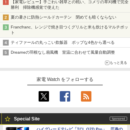
【家電レビュー】手ごわい雑草との戦い、コメリの草刈機で完全
勝利 掃除機感覚で使えた
夏の暑さに防熱シールドカーテン 閉めても暗くならない
Francfranc、レンジで焼き目つくグリルと米も炊けるマルチポッ
ト
ティファールの丸っこい炊飯器 ポップな4色から選べる
Dreameの羽根なし扇風機 室温に合わせて風量自動調整
もっと見る
家電 Watch をフォローする
Special Site
ハイグレードテレビ「TCL Q7D Pro」。圧巻の