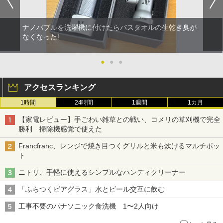
ナノバブルを洗濯機に付けたらバスタオルの生乾き臭が
なくなった!
●
●
●
アクセスランキング
1時間
24時間
1週間
1カ月
【家電レビュー】手ごわい雑草との戦い、コメリの草刈機で完全
勝利 掃除機感覚で使えた
Francfranc、レンジで焼き目つくグリルと米も炊けるマルチポッ
ト
ニトリ、手軽に使えるシンプルなハンディクリーナー
「ふらつくビアグラス」水とビール交互に飲む
工事不要のパナソニック食洗機 1〜2人向け