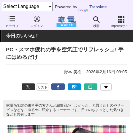
Powered by
Translate
家電 Watch
ヘルスケア
健康家電
マッサージ機器
カテゴリ
ログイン
検索
Impressサイト
今日のいいね！
PC・スマホ疲れの手を空気圧でリフレッシュ! 手
にはめるだけ
野本 美樹
2026年2月16日 09:05
リスト
家電 Watchの書き手の皆さんと編集部が「よかった」と思えたものやサー
ビスなどを、ゆるめに紹介するコーナーです。日々のちょっとした気づき
なども共有します