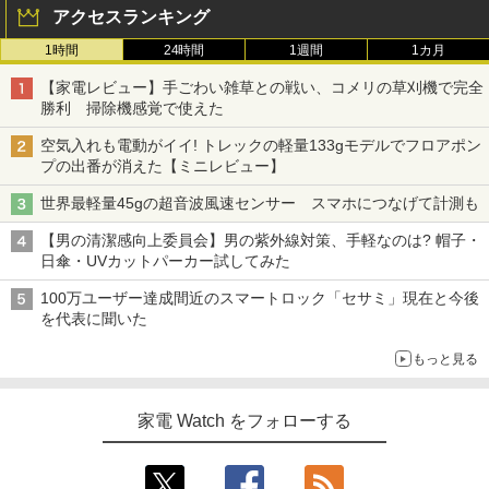
アクセスランキング
1時間
24時間
1週間
1カ月
【家電レビュー】手ごわい雑草との戦い、コメリの草刈機で完全
勝利 掃除機感覚で使えた
空気入れも電動がイイ! トレックの軽量133gモデルでフロアポン
プの出番が消えた【ミニレビュー】
世界最軽量45gの超音波風速センサー スマホにつなげて計測も
【男の清潔感向上委員会】男の紫外線対策、手軽なのは? 帽子・
日傘・UVカットパーカー試してみた
100万ユーザー達成間近のスマートロック「セサミ」現在と今後
を代表に聞いた
もっと見る
家電 Watch をフォローする