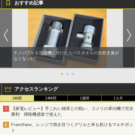
おすすめ記事
ナノバブルを洗濯機に付けたらバスタオルの生乾き臭が
なくなった!
●
●
●
アクセスランキング
1時間
24時間
1週間
1カ月
【家電レビュー】手ごわい雑草との戦い、コメリの草刈機で完全
勝利 掃除機感覚で使えた
Francfranc、レンジで焼き目つくグリルと米も炊けるマルチポッ
ト