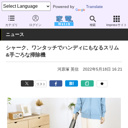
Powered by
Translate
家電 Watch
生活家電
掃除機
スティック型
カテゴリ
ログイン
検索
Impressサイト
ニュース
シャーク、ワンタッチでハンディにもなるスリム
&手ごろな掃除機
河原塚 英信
2022年5月18日 16:21
リスト