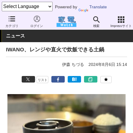
Powered by
Translate
家電 Watch
その他・家電
雑貨
キッチン雑貨
カテゴリ
ログイン
検索
Impressサイト
ニュース
IWANO、レンジや直火で炊飯できる土鍋
伊森 ちづる
2024年8月6日 15:14
リスト