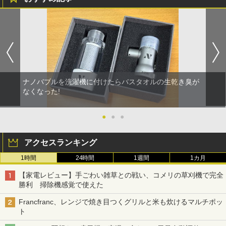
ナノバブルを洗濯機に付けたらバスタオルの生乾き臭が
なくなった!
●
●
●
アクセスランキング
1時間
24時間
1週間
1カ月
【家電レビュー】手ごわい雑草との戦い、コメリの草刈機で完全
勝利 掃除機感覚で使えた
Francfranc、レンジで焼き目つくグリルと米も炊けるマルチポッ
ト