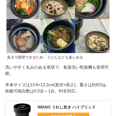
直火で調理できるため、うどんなども楽しめる
洗いやすく丸みのある形状で、食器洗い乾燥機も使用可
能。
本体サイズは13.6×12.2cm(直径×高さ)。重さは約831g。
炊飯可能合数は0.5合～1合。IH非対応。
IWANO うれし炊き ハイブリッド