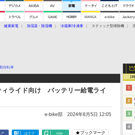
健康家電
加湿器・除湿機
冷蔵庫/冷凍庫
スティック型掃除機
扇風機
オーブン・電子レンジ
スマートハウス
掃除機
家事家電
ke大賞2019】
CES 2020
動自転車
1
はシティライド向け バッテリー給電ライ
e-bike部
2024年8月5日 12:05
ブックマーク
ェア
はてブ
note