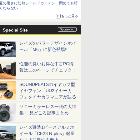
夏の暑さに防熱シールドカーテン 閉めても暗
くならない
もっと見る
Special Site
レイズのパワーデザインホイ
ール「M6」に新色登場!!
性能の良いお得な中古PC情
報はこのページでチェック！
SOUNDPEATSのイヤカフ型
イヤフォン「UU2イヤーカ
フ」をイヤカフマニアが語る
ソニーミラーレス一眼の大特
集！ 見どころ記事まとめ
レイズ鍛造1ピースアルミホ
イール「CE28 N-plus」軽量
なままに剛性を向上