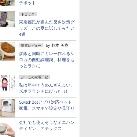
チポット
トピック
東京都民が選んだ暑さ対策グ
ッズ この夏に試してみたい
4選
by
野本 美樹
家電レビュー
炊飯と同時にカレー作れるシ
ロカの自動調理鍋、料理をも
っとラクに
ぷーこの家電日記
私は年中そうめんざんまい。
ズボラランチにぴったり!
SwitchBotアプリ対応ペット
家電、スマホで設定や見守り
会社でも使えそうなミニハン
ディガン、アテックス