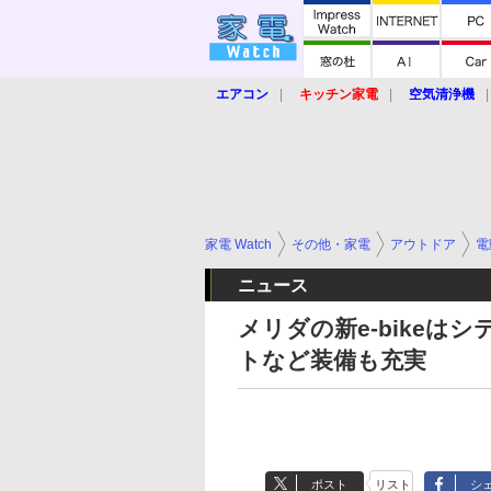
エアコン
キッチン家電
空気清浄機
炊飯器
ロボット掃除機
暖房器具
業界動向
【家電大賞2019】
【e-bi
家電 Watch
その他・家電
アウトドア
電
ニュース
メリダの新e-bike
トなど装備も充実
ポスト
リスト
シ