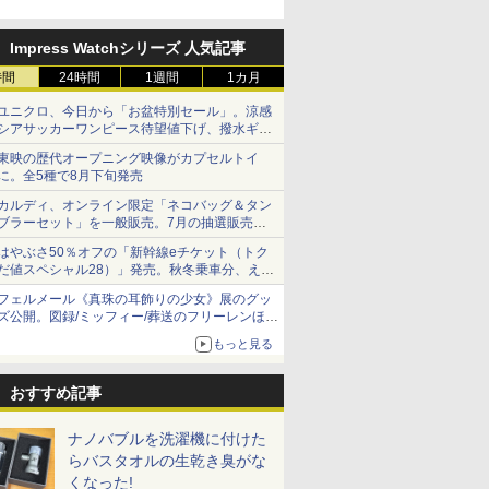
Impress Watchシリーズ 人気記事
時間
24時間
1週間
1カ月
ユニクロ、今日から「お盆特別セール」。涼感
シアサッカーワンピース待望値下げ、撥水ギア
ショーツは1990円に
東映の歴代オープニング映像がカプセルトイ
に。全5種で8月下旬発売
カルディ、オンライン限定「ネコバッグ＆タン
ブラーセット」を一般販売。7月の抽選販売の
当選無効分
はやぶさ50％オフの「新幹線eチケット（トク
だ値スペシャル28）」発売。秋冬乗車分、えき
ねっと限定
フェルメール《真珠の耳飾りの少女》展のグッ
ズ公開。図録/ミッフィー/葬送のフリーレンほ
か、注目ブランドコラボが実現
もっと見る
おすすめ記事
ナノバブルを洗濯機に付けた
らバスタオルの生乾き臭がな
くなった!