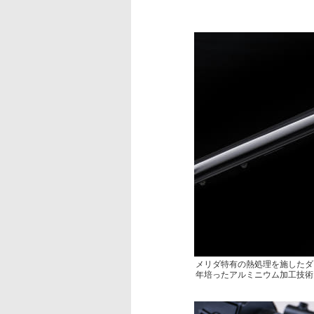
メリダ特有の熱処理を施したダ
年培ったアルミニウム加工技術