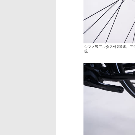
シマノ製アルタス外装9速。ア
現