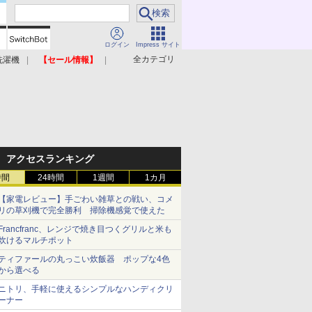
ログイン
Impress サイト
全カテゴリ
洗濯機
【セール情報】
照明器具
美容家電
アクセスランキング
時間
24時間
1週間
1カ月
【家電レビュー】手ごわい雑草との戦い、コメ
リの草刈機で完全勝利 掃除機感覚で使えた
Francfranc、レンジで焼き目つくグリルと米も
炊けるマルチポット
ティファールの丸っこい炊飯器 ポップな4色
から選べる
ニトリ、手軽に使えるシンプルなハンディクリ
ーナー