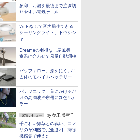
象印、お湯を最後まで注ぎ切
りやすい電気ケトル
Wi-Fiなしで音声操作できる
シーリングライト、ドウシシ
ャ
Dreameの羽根なし扇風機
室温に合わせて風量自動調整
バッファロー、燃えにくい半
固体のモバイルバッテリー
パナソニック、首にかけるだ
けの高周波治療器に新色4カ
ラー
by
徳王 美智子
家電レビュー
手ごわい雑草との戦い、コメ
リの草刈機で完全勝利 掃除
機感覚で使えた