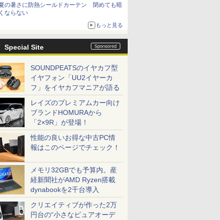
夏の暑さに防熱シールドカーテン 閉めても暗
くならない
もっと見る
Special Site
SOUNDPEATSのイヤカフ型
イヤフォン「UU2イヤーカ
フ」をイヤカフマニアが語る
レイズのプレミアムカー向け
ブランドHOMURAから
「2×9R」が登場！
性能の良いお得な中古PC情
報はこのページでチェック！
メモリ32GBでも予算内。産
経新聞社がAMD Ryzen搭載
dynabookを2千台導入
クリエイティブが作った2万
円台の“小さなピュアオーデ