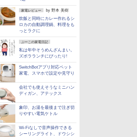
by
野本 美樹
家電レビュー
炊飯と同時にカレー作れるシ
ロカの自動調理鍋、料理をも
っとラクに
ぷーこの家電日記
私は年中そうめんざんまい。
ズボラランチにぴったり!
SwitchBotアプリ対応ペット
家電、スマホで設定や見守り
会社でも使えそうなミニハン
ディガン、アテックス
象印、お湯を最後まで注ぎ切
りやすい電気ケトル
Wi-Fiなしで音声操作できる
シーリングライト、ドウシシ