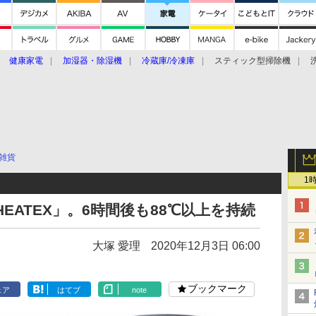
健康家電
加湿器・除湿機
冷蔵庫/冷凍庫
スティック型掃除機
扇風機
オーブン・電子レンジ
スマートハウス
掃除機
家事家電
ke大賞2019】
CES 2020
雑貨
1
EATEX」。6時間後も88℃以上を持続
大塚 愛理
2020年12月3日 06:00
ブックマーク
ェア
はてブ
note