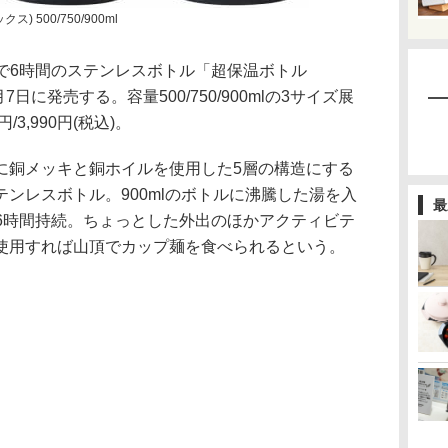
) 500/750/900ml
で6時間のステンレスボトル「超保温ボトル
月7日に発売する。容量500/750/900mlの3サイズ展
/3,990円(税込)。
に銅メッキと銅ホイルを使用した5層の構造にする
ンレスボトル。900mlのボトルに沸騰した湯を入
最
が6時間持続。ちょっとした外出のほかアクティビテ
使用すれば山頂でカップ麺を食べられるという。