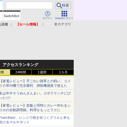
ログイン
Impress サイト
全カテゴリ
洗濯機
【セール情報】
照明器具
美容家電
アクセスランキング
時間
24時間
1週間
1カ月
【家電レビュー】手ごわい雑草との戦い、コメ
リの草刈機で完全勝利 掃除機感覚で使えた
私は年中そうめんざんまい。ズボラランチにぴ
ったり!
【家電レビュー】炊飯と同時にカレー作れるシ
ロカの自動調理鍋、料理をもっとラクに
Francfranc、レンジで焼き目つくグリルと米も
炊けるマルチポット