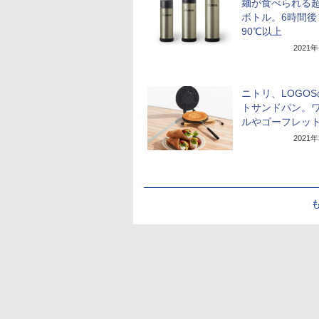
麺が食べられる
ボトル。6時間後
90℃以上
2021
ニトリ、LOGO
トサンドパン。
ルやゴーフレッ
2021