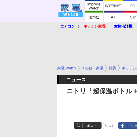
エアコン
キッチン家電
空気清浄機
炊飯器
ロボット掃除機
暖房器具
業界動向
【家電大賞2019】
【e-bi
家電 Watch
その他・家電
雑貨
キッチン
ニュース
ニトリ「超保温ボトル H
ポスト
リスト
シ