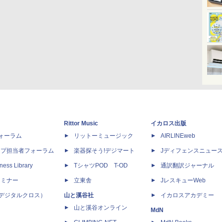
Rittor Music
イカロス出版
dフォーラム
リットーミュージック
AIRLINEweb
ップ担当者フォーラム
楽器探そう!デジマート
Jディフェンスニュー
ness Library
TシャツPOD T-OD
通訳翻訳ジャーナル
セミナー
立東舎
JレスキューWeb
 X（デジタルクロス）
山と溪谷社
イカロスアカデミー
山と溪谷オンライン
MdN