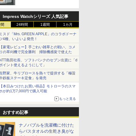
Impress Watchシリーズ 人気記事
時間
24時間
1週間
1カ月
ミスド「Mrs. GREEN APPLE」のコラボドーナ
ツ4種、いよいよ発売！
【家電レビュー】手ごわい雑草との戦い、コメ
リの草刈機で完全勝利 掃除機感覚で使えた
NTT島田社長、ソフトバンクのセブン出資に「d
ポイント使えるようにして」
吉野家、牛リブロースを熱々で提供する「極旨
牛鉄板ステーキ定食」を発売
【本日みつけたお買い得品】モトローラのスマ
ホが約1万7,000円で購入可能
もっと見る
おすすめ記事
ナノバブルを洗濯機に付けた
らバスタオルの生乾き臭がな