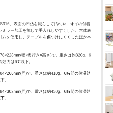
S316。表面の凹凸を減らして汚れやニオイの付着
ンミラー加工を施して手入れしやすくした。本体底
ゴムを使用し、テーブルを傷つけにくくしたほか本
78×228mm(幅×奥行き×高さ)で、重さは約320g。6
冷効力は6℃以下。
84×266mm(同)で、重さは約410g。6時間の保温効
以下。
84×302mm(同)で、重さは約430g。6時間の保温効
以下。