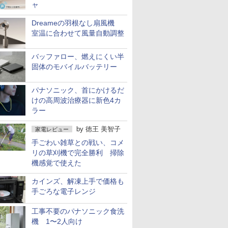
ャ
Dreameの羽根なし扇風機
室温に合わせて風量自動調整
バッファロー、燃えにくい半
固体のモバイルバッテリー
パナソニック、首にかけるだ
けの高周波治療器に新色4カ
ラー
by
徳王 美智子
家電レビュー
手ごわい雑草との戦い、コメ
リの草刈機で完全勝利 掃除
機感覚で使えた
カインズ、解凍上手で価格も
手ごろな電子レンジ
工事不要のパナソニック食洗
機 1〜2人向け