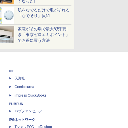
くなった!
肌をなでるだけで毛がそれる
「なでそり」貝印
家電がその場で最大8万円引
き「東京ゼロエミポイント」
でお得に買う方法
ICE
天海社
ス
Comic curea
impress QuickBooks
PUBFUN
パブファンセルフ
IPGネットワーク
TシャツPOD pTa.shop