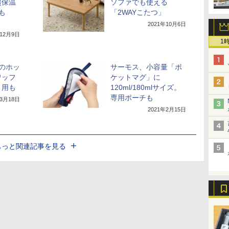
超保温
ソファでも使える
も
「2WAYこたつ」
2021年10月6日
年12月9日
1
Sのホッ
サーモス、小容量「ポ
ワッフ
ケットマグ」に
ト用も
120ml/180mlサイズ。
専用ポーチも
年3月18日
2021年2月15日
もっと関連記事を見る