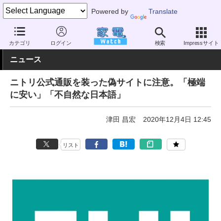
Powered by
Translate
家電 Watch
業界動向
業界動向
企業動向
カテゴリ
ログイン
検索
Impressサイト
ニュース
ニトリ公式通販を装った偽サイトに注意。「極端
に安い」「不自然な日本語」
津田 昌宏
2020年12月4日 12:45
リスト