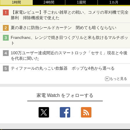
1時間
24時間
1週間
1カ月
【家電レビュー】手ごわい雑草との戦い、コメリの草刈機で完全
勝利 掃除機感覚で使えた
夏の暑さに防熱シールドカーテン 閉めても暗くならない
Francfranc、レンジで焼き目つくグリルと米も炊けるマルチポッ
ト
100万ユーザー達成間近のスマートロック「セサミ」現在と今後
を代表に聞いた
ティファールの丸っこい炊飯器 ポップな4色から選べる
もっと見る
家電 Watch をフォローする