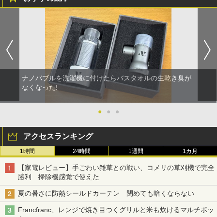
ナノバブルを洗濯機に付けたらバスタオルの生乾き臭が
なくなった!
●
●
●
アクセスランキング
1時間
24時間
1週間
1カ月
【家電レビュー】手ごわい雑草との戦い、コメリの草刈機で完全
勝利 掃除機感覚で使えた
夏の暑さに防熱シールドカーテン 閉めても暗くならない
Francfranc、レンジで焼き目つくグリルと米も炊けるマルチポッ