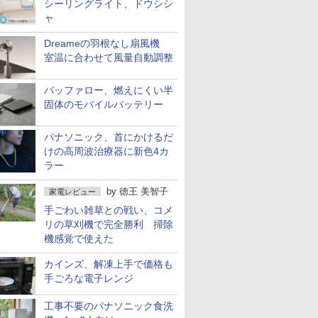
シーリングライト、ドウシシ
ャ
Dreameの羽根なし扇風機
室温に合わせて風量自動調整
バッファロー、燃えにくい半
固体のモバイルバッテリー
パナソニック、首にかけるだ
けの高周波治療器に新色4カ
ラー
by
徳王 美智子
家電レビュー
手ごわい雑草との戦い、コメ
リの草刈機で完全勝利 掃除
機感覚で使えた
カインズ、解凍上手で価格も
手ごろな電子レンジ
工事不要のパナソニック食洗