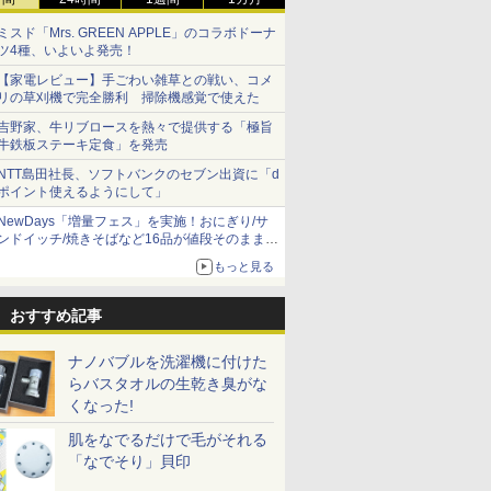
ミスド「Mrs. GREEN APPLE」のコラボドーナ
ツ4種、いよいよ発売！
【家電レビュー】手ごわい雑草との戦い、コメ
リの草刈機で完全勝利 掃除機感覚で使えた
吉野家、牛リブロースを熱々で提供する「極旨
牛鉄板ステーキ定食」を発売
NTT島田社長、ソフトバンクのセブン出資に「d
ポイント使えるようにして」
NewDays「増量フェス」を実施！おにぎり/サ
ンドイッチ/焼きそばなど16品が値段そのままで
ボリュームアップ
もっと見る
おすすめ記事
ナノバブルを洗濯機に付けた
らバスタオルの生乾き臭がな
くなった!
肌をなでるだけで毛がそれる
「なでそり」貝印