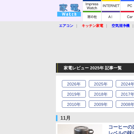
エアコン
キッチン家電
空気清浄機
炊飯器
ロボット掃除機
暖房器具
業界動向
【家電大賞2019】
【e-bi
家電レビュー 2025年 記事一覧
2026
年
2025
年
2024
2019
年
2018
年
2017
2010
年
2009
年
2008
11月
コーヒーの
レベルの味