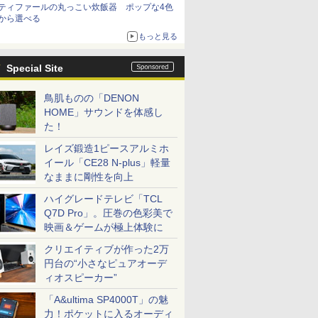
ティファールの丸っこい炊飯器 ポップな4色
から選べる
もっと見る
Special Site
鳥肌ものの「DENON
HOME」サウンドを体感し
た！
レイズ鍛造1ピースアルミホ
イール「CE28 N-plus」軽量
なままに剛性を向上
ハイグレードテレビ「TCL
Q7D Pro」。圧巻の色彩美で
映画＆ゲームが極上体験に
クリエイティブが作った2万
円台の“小さなピュアオーデ
ィオスピーカー”
「A&ultima SP4000T」の魅
力！ポケットに入るオーディ