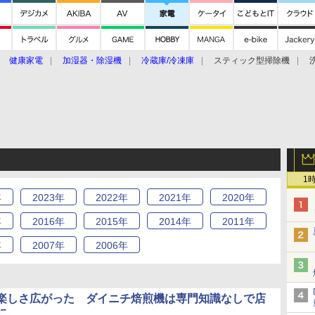
健康家電
加湿器・除湿機
冷蔵庫/冷凍庫
スティック型掃除機
扇風機
オーブン・電子レンジ
スマートハウス
掃除機
家事家電
ke大賞2019】
CES 2020
1
年
2023
年
2022
年
2021
年
2020
年
年
2016
年
2015
年
2014
年
2011
年
年
2007
年
2006
年
楽しさ広がった ダイニチ焙煎機は専門知識なしで店
に