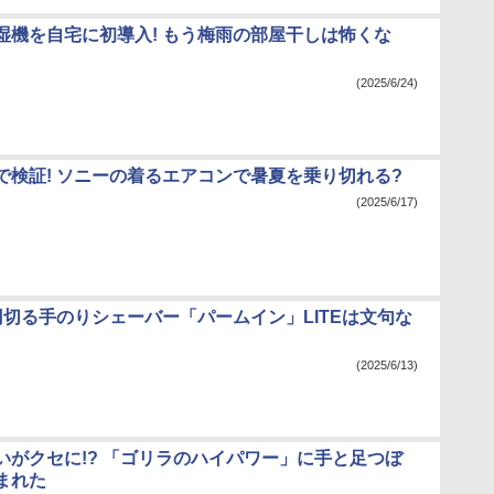
湿機を自宅に初導入! もう梅雨の部屋干しは怖くな
(2025/6/24)
で検証! ソニーの着るエアコンで暑夏を乗り切れる?
(2025/6/17)
円切る手のりシェーバー「パームイン」LITEは文句な
(2025/6/13)
いがクセに!? 「ゴリラのハイパワー」に手と足つぼ
まれた