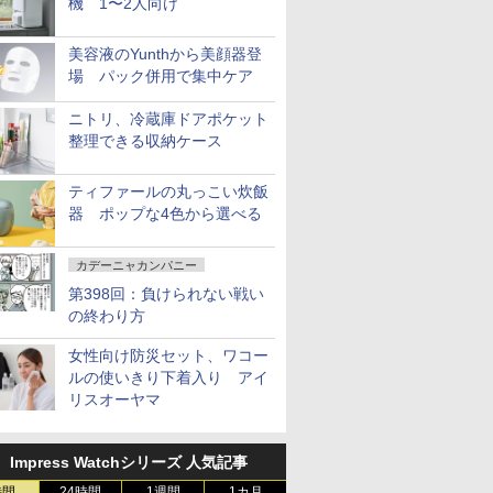
機 1〜2人向け
美容液のYunthから美顔器登
場 パック併用で集中ケア
ニトリ、冷蔵庫ドアポケット
整理できる収納ケース
ティファールの丸っこい炊飯
器 ポップな4色から選べる
カデーニャカンパニー
第398回：負けられない戦い
の終わり方
女性向け防災セット、ワコー
ルの使いきり下着入り アイ
リスオーヤマ
Impress Watchシリーズ 人気記事
時間
24時間
1週間
1カ月