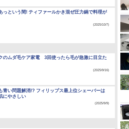
あっという間! ティファールかき混ぜ圧力鍋で料理が
(2025/10/7)
クのムダ毛ケア家電 3回使ったら毛が急激に目立た
(2025/9/16)
も青い問題解消!? フィリップス最上位シェーバーは
肌にやさしい
(2025/9/9)