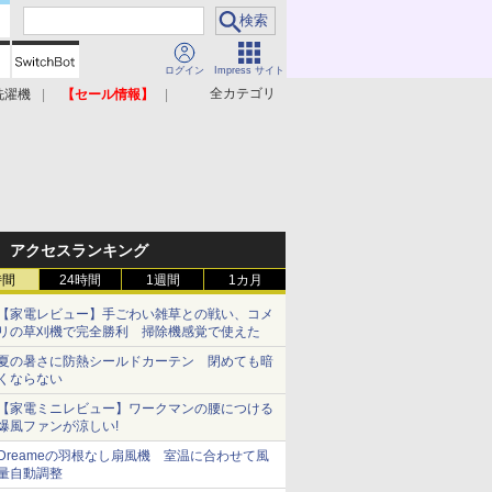
ログイン
Impress サイト
全カテゴリ
洗濯機
【セール情報】
照明器具
美容家電
アクセスランキング
時間
24時間
1週間
1カ月
【家電レビュー】手ごわい雑草との戦い、コメ
リの草刈機で完全勝利 掃除機感覚で使えた
夏の暑さに防熱シールドカーテン 閉めても暗
くならない
【家電ミニレビュー】ワークマンの腰につける
爆風ファンが涼しい!
Dreameの羽根なし扇風機 室温に合わせて風
量自動調整