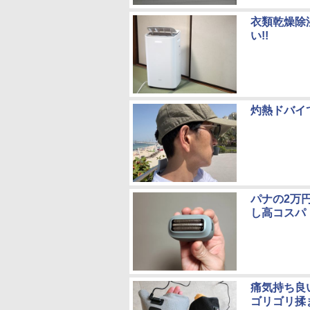
衣類乾燥除
い!!
灼熱ドバイ
パナの2万
し高コスパ
痛気持ち良
ゴリゴリ揉