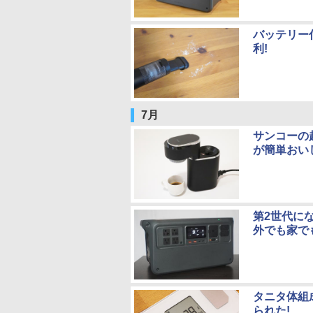
バッテリー
利!
7月
サンコーの
が簡単おい
第2世代にな
外でも家で
タニタ体組
られた!