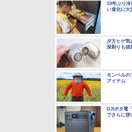
10年ぶり
い進化に大
夕方ヒゲ気
深剃りも抜
モンベルの
アイテム
DJIポタ電
でさらに使