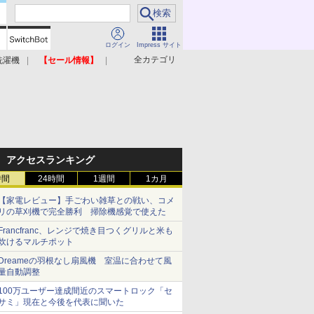
ログイン
Impress サイト
全カテゴリ
洗濯機
【セール情報】
照明器具
美容家電
アクセスランキング
時間
24時間
1週間
1カ月
【家電レビュー】手ごわい雑草との戦い、コメ
リの草刈機で完全勝利 掃除機感覚で使えた
Francfranc、レンジで焼き目つくグリルと米も
炊けるマルチポット
Dreameの羽根なし扇風機 室温に合わせて風
量自動調整
100万ユーザー達成間近のスマートロック「セ
サミ」現在と今後を代表に聞いた