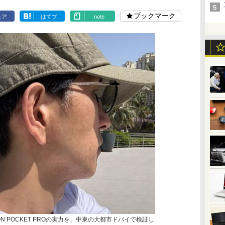
ブックマーク
ェア
はてブ
note
N POCKET PROの実力を、中東の大都市ドバイで検証し