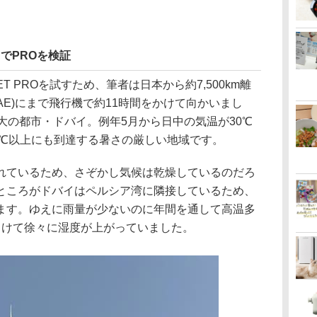
イでPROを検証
ET PROを試すため、筆者は日本から約7,500km離
AE)にまで飛行機で約11時間をかけて向かいまし
大の都市・ドバイ。例年5月から日中の気温が30℃
0℃以上にも到達する暑さの厳しい地域です。
れているため、さぞかし気候は乾燥しているのだろ
ところがドバイはペルシア湾に隣接しているため、
ます。ゆえに雨量が少ないのに年間を通して高温多
向けて徐々に湿度が上がっていました。