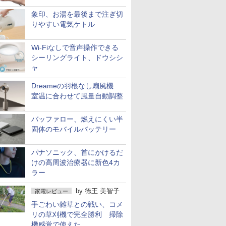
象印、お湯を最後まで注ぎ切
りやすい電気ケトル
Wi-Fiなしで音声操作できる
シーリングライト、ドウシシ
ャ
Dreameの羽根なし扇風機
室温に合わせて風量自動調整
バッファロー、燃えにくい半
固体のモバイルバッテリー
パナソニック、首にかけるだ
けの高周波治療器に新色4カ
ラー
by
徳王 美智子
家電レビュー
手ごわい雑草との戦い、コメ
リの草刈機で完全勝利 掃除
機感覚で使えた