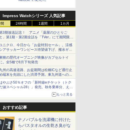
Impress Watchシリーズ 人気記事
時間
24時間
1週間
1カ月
第3期放送記念！ アニメ「薬屋のひとりご
と」第1期・第2期全話を「TVer」にて期間限定
で順次無料配信開始
ユニクロ、今日から「お盆特別セール」。涼感
シアサッカーワンピース待望値下げ、撥水ギア
ショーツは1990円に
東映の歴代オープニング映像がカプセルトイ
に。全5種で8月下旬発売
九州の高速道路、お盆期間は松橋ICなど通行止
め端末を先頭にした渋滞予測。東九州道への迂
回は料金調整を実施
はやぶさ50％オフの「新幹線eチケット（トク
だ値スペシャル28）」発売。秋冬乗車分、えき
ねっと限定
もっと見る
おすすめ記事
ナノバブルを洗濯機に付けた
らバスタオルの生乾き臭がな