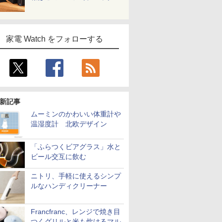
家電 Watch をフォローする
新記事
ムーミンのかわいい体重計や
温湿度計 北欧デザイン
「ふらつくビアグラス」水と
ビール交互に飲む
ニトリ、手軽に使えるシンプ
ルなハンディクリーナー
Francfranc、レンジで焼き目
つくグリルと米も炊けるマル