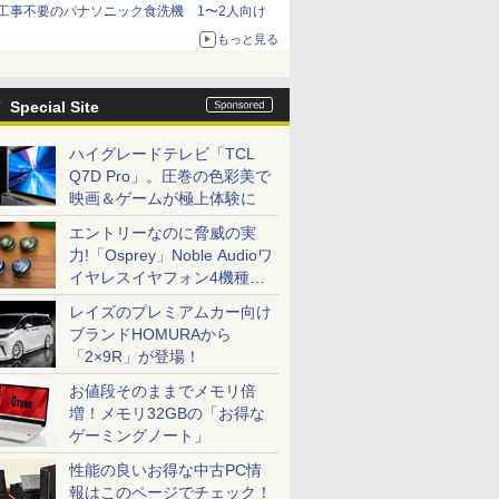
工事不要のパナソニック食洗機 1〜2人向け
もっと見る
Special Site
ハイグレードテレビ「TCL
Q7D Pro」。圧巻の色彩美で
映画＆ゲームが極上体験に
エントリーなのに脅威の実
力!「Osprey」Noble Audioワ
イヤレスイヤフォン4機種を
一気に聴く
レイズのプレミアムカー向け
ブランドHOMURAから
「2×9R」が登場！
お値段そのままでメモリ倍
増！メモリ32GBの「お得な
ゲーミングノート」
性能の良いお得な中古PC情
報はこのページでチェック！