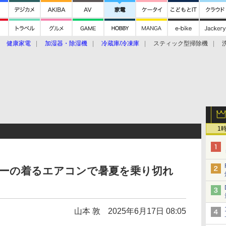
健康家電
加湿器・除湿機
冷蔵庫/冷凍庫
スティック型掃除機
扇風機
オーブン・電子レンジ
スマートハウス
掃除機
家事家電
ke大賞2019】
CES 2020
1
ニーの着るエアコンで暑夏を乗り切れ
山本 敦
2025年6月17日 08:05