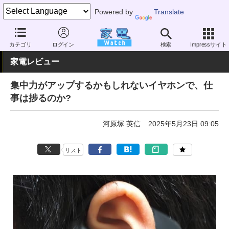
Powered by
Translate
家電 Watch
その他・家電
雑貨
雑貨（一般）
カテゴリ
ログイン
検索
Impressサイト
家電レビュー
集中力がアップするかもしれないイヤホンで、仕
事は捗るのか?
河原塚 英信
2025年5月23日 09:05
リスト