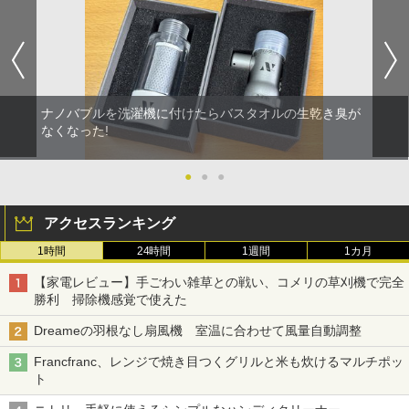
ナノバブルを洗濯機に付けたらバスタオルの生乾き臭が
なくなった!
●
●
●
アクセスランキング
1時間
24時間
1週間
1カ月
【家電レビュー】手ごわい雑草との戦い、コメリの草刈機で完全
勝利 掃除機感覚で使えた
Dreameの羽根なし扇風機 室温に合わせて風量自動調整
Francfranc、レンジで焼き目つくグリルと米も炊けるマルチポッ
ト