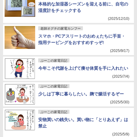
本格的な加湿器シーズンを迎える前に、自宅の
湿度計をチェックする
(2025/12/10)
老師オグチの家電カンフー
スマホ・PCアスリートのおめぇたちに手首・
指用テーピングをおすすめすっぞ!
(2025/9/17)
ぷーこの家電日記
今年こそ代謝を上げて痩せ体質を手に入れたい
(2025/7/4)
ぷーこの家電日記
少しは丁寧に暮らしたい。麹で腸活するぞー
(2025/5/30)
ぷーこの家電日記
安物買いの銭失い。買い物に「とりあえず」は
禁止
(2025/5/9)