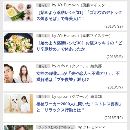
by
A's Pumpkin（薬膳マイスター）
暮らし
［始めよう薬膳レシピ31］「ゴボウのデトック
ス焼きそば」で春美人に！
(2018/3/22)
by
A's Pumpkin（薬膳マイスター）
暮らし
［始めよう薬膳レシピ30］お腹スッキリの「ピ
リ辛豚炒め」で体あったか
(2018/3/8)
by
qufour（クフール）編集部
暮らし
女性の6割以上が「夫や恋人へ不満アリ」、不
満解消は「プチ復讐」派も!?
(2018/3/7)
by
qufour（クフール）編集部
暮らし
福祉ワーカー2000人に聞いた「ストレス要因」
と「リラックス行動とは？
(2018/2/19)
by
クレモンママ
フランスほのぼの暮らし