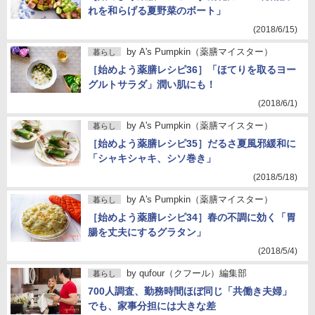
れを和らげる夏野菜のボート」
(2018/6/15)
by
A's Pumpkin（薬膳マイスター）
暮らし
［始めよう薬膳レシピ36］「ほてりを取るヨー
グルトサラダ」潤い肌にも！
(2018/6/1)
by
A's Pumpkin（薬膳マイスター）
暮らし
［始めよう薬膳レシピ35］だるさ夏風邪緩和に
「シャキシャキ、シソ巻き」
(2018/5/18)
by
A's Pumpkin（薬膳マイスター）
暮らし
［始めよう薬膳レシピ34］春の不調に効く「胃
腸を丈夫にするグラタン」
(2018/5/4)
by
qufour（クフール）編集部
暮らし
700人調査、勤務時間ほぼ同じ「共働き夫婦」
でも、家事分担には大きな差