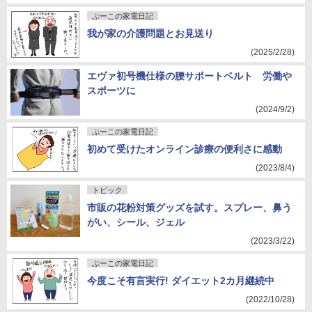
ぷーこの家電日記
我が家の介護問題とお見送り
(2025/2/28)
エヴァ初号機仕様の腰サポートベルト 労働や
スポーツに
(2024/9/2)
ぷーこの家電日記
初めて受けたオンライン診療の便利さに感動
(2023/8/4)
トピック
市販の花粉対策グッズを試す。スプレー、鼻う
がい、シール、ジェル
(2023/3/22)
ぷーこの家電日記
今度こそ有言実行! ダイエット2カ月継続中
(2022/10/28)