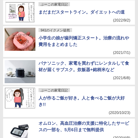
ぷーこの家電日記
まだまだスタートライン。ダイエットへの道
(2022/9/2)
941のイクメン徒然
小学生の娘が歯列矯正スタート。治療の流れや
費用をまとめました
(2021/7/1)
パナソニック、家電を買わずにレンタルして食
材が届くサブスク。炊飯器+銘柄米など
(2021/6/8)
ぷーこの家電日記
人が作るご飯が好き。人と食べるご飯が大好
き!!
(2020/10/23)
オムロン、高血圧治療の支援に特化したサービ
スの一部を、5月6日まで無料提供