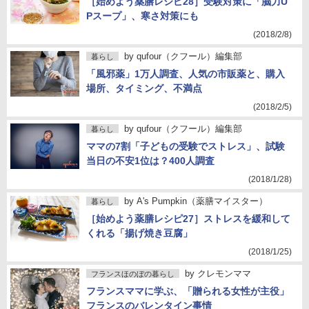
［始めよう薬膳レシピ28］受験対策に「脳力U
Pスープ」、寒さ対策にも
(2018/2/8)
by
qufour（クフール）編集部
暮らし
「風邪薬」1万人調査、人気の市販薬と、購入
場所、タイミング、不満点
(2018/2/5)
by
qufour（クフール）編集部
暮らし
ママの7割「子どもの受験でストレス」、試験
当日の不安1位は？400人調査
(2018/1/28)
by
A's Pumpkin（薬膳マイスター）
暮らし
［始めよう薬膳レシピ27］ストレスを緩和して
くれる「揚げ焼き豆腐」
(2018/1/25)
by
クレモンママ
フランスほのぼの暮らし
フランスママに学ぶ、「贈られる女性が主役」
フランスのバレンタイン事情