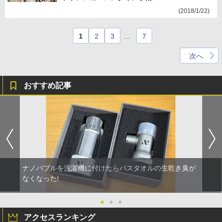
(2018/1/22)
1
2
3
…
7
次へ
おすすめ記事
ナノバブルを洗濯機に付けたらバスタオルの生乾き臭が
なくなった!
●
●
●
アクセスランキング