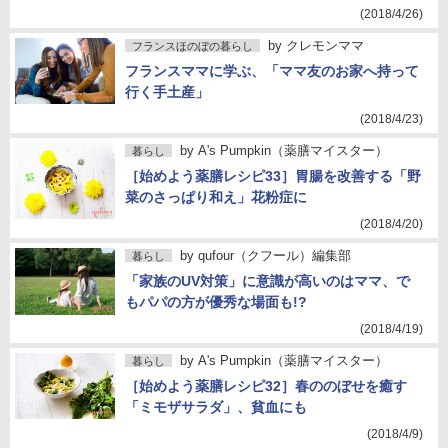
(2018/4/26)
by
クレモンママ
フランスほのぼの暮らし
フランスママに学ぶ、「ママ友のお家へ持って
行く手土産」
(2018/4/23)
by
A's Pumpkin（薬膳マイスター）
暮らし
［始めよう薬膳レシピ33］胃腸を改善する「野
菜のさっぱり和え」花粉症に
(2018/4/20)
by
qufour（クフール）編集部
暮らし
「家族のUV対策」に意識が高いのはママ、で
もパパの方が優秀な場面も!?
(2018/4/19)
by
A's Pumpkin（薬膳マイスター）
暮らし
［始めよう薬膳レシピ32］春ののぼせを癒す
「ミモザサラダ」、貧血にも
(2018/4/9)