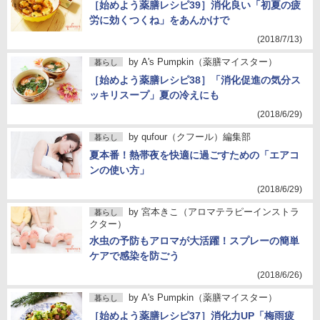
［始めよう薬膳レシピ39］消化良い「初夏の疲
労に効くつくね」をあんかけで
(2018/7/13)
by
A's Pumpkin（薬膳マイスター）
暮らし
［始めよう薬膳レシピ38］「消化促進の気分ス
ッキリスープ」夏の冷えにも
(2018/6/29)
by
qufour（クフール）編集部
暮らし
夏本番！熱帯夜を快適に過ごすための「エアコ
ンの使い方」
(2018/6/29)
by
宮本きこ（アロマテラピーインストラ
暮らし
クター）
水虫の予防もアロマが大活躍！スプレーの簡単
ケアで感染を防ごう
(2018/6/26)
by
A's Pumpkin（薬膳マイスター）
暮らし
［始めよう薬膳レシピ37］消化力UP「梅雨疲