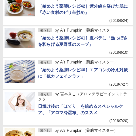
［始めよう薬膳レシピ42］紫外線を浴びた肌に
「赤い食材のピリ辛炒め」
(2018/8/24)
by
A's Pumpkin（薬膳マイスター）
暮らし
［始めよう薬膳レシピ41］夏バテに「熱っぽさ
を和らげる夏野菜のスープ」
(2018/8/10)
by
A's Pumpkin（薬膳マイスター）
暮らし
［始めよう薬膳レシピ40］エアコンの冷え対策
に「低カフェインラテ」
(2018/7/27)
by
宮本きこ（アロマテラピーインストラ
暮らし
クター）
日焼け後の「ほてり」を鎮めるスペシャルケ
ア、「アロマ冷湿布」のススメ
(2018/7/20)
by
A's Pumpkin（薬膳マイスター）
暮らし