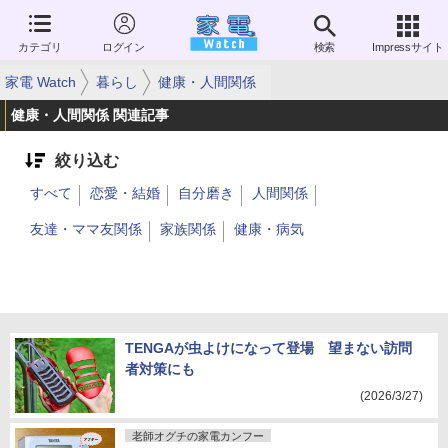
カテゴリ
ログイン
検索
Impressサイト
家電 Watch
暮らし
健康・人間関係
健康・人間関係 関連記事
絞り込む
すべて
恋愛・結婚
自分磨き
人間関係
友達・ママ友関係
家族関係
健康・病気
TENGAが虫よけになって登場 望まない訪問
者対策にも
(2026/3/27)
老師オグチの家電カンフー