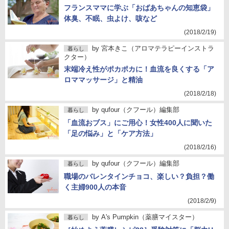
フランスママに学ぶ「おばあちゃんの知恵袋」
体臭、不眠、虫よけ、咳など
(2018/2/19)
by
宮本きこ（アロマテラピーインストラ
暮らし
クター）
末端冷え性がポカポカに！血流を良くする「ア
ロママッサージ」と精油
(2018/2/18)
by
qufour（クフール）編集部
暮らし
「血流おブス」にご用心！女性400人に聞いた
「足の悩み」と「ケア方法」
(2018/2/16)
by
qufour（クフール）編集部
暮らし
職場のバレンタインチョコ、楽しい？負担？働
く主婦900人の本音
(2018/2/9)
by
A's Pumpkin（薬膳マイスター）
暮らし