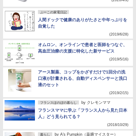
(2020/4/9)
ぷーこの家電日記
人間ドックで健康のありがたさと中年っぷりを
自覚した
(2019/6/28)
オムロン、オンラインで患者と医師をつなぐ、
高血圧治療の支援に特化した新サービス
(2019/5/16)
アース製薬、コップをかざすだけで1回分の洗
口液が計量される、自動ディスペンサーと洗口
液のセット
(2019/2/15)
by
クレモンママ
フランスほのぼの暮らし
フランスママに学ぶ「フランス人から見た日本
人」どう見られてる？
(2018/10/29)
by
A's Pumpkin（薬膳マイスター）
暮らし