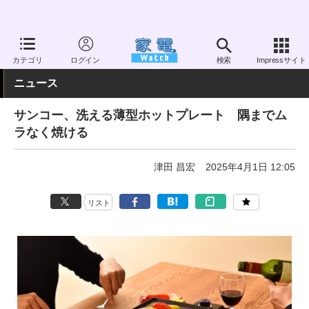
家電 Watch
生活家電
キッチン家電
ホットプレート
カテゴリ
ログイン
検索
Impressサイト
ニュース
サンコー、洗える薄型ホットプレート 隅までム
ラなく焼ける
津田 昌宏
2025年4月1日 12:05
リスト