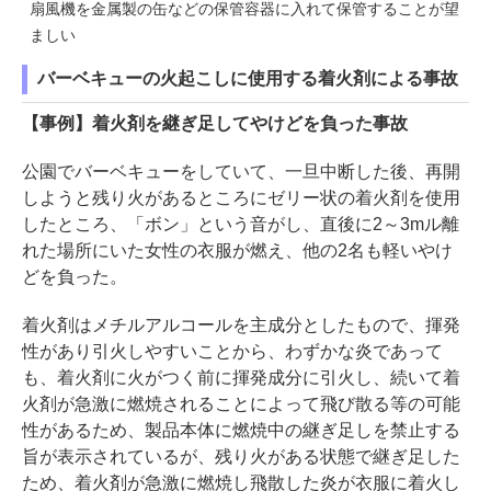
扇風機を金属製の缶などの保管容器に入れて保管することが望
ましい
バーベキューの火起こしに使用する着火剤による事故
【事例】着火剤を継ぎ足してやけどを負った事故
公園でバーベキューをしていて、一旦中断した後、再開
しようと残り火があるところにゼリー状の着火剤を使用
したところ、「ボン」という音がし、直後に2～3mル離
れた場所にいた女性の衣服が燃え、他の2名も軽いやけ
どを負った。
着火剤はメチルアルコールを主成分としたもので、揮発
性があり引火しやすいことから、わずかな炎であって
も、着火剤に火がつく前に揮発成分に引火し、続いて着
火剤が急激に燃焼されることによって飛び散る等の可能
性があるため、製品本体に燃焼中の継ぎ足しを禁止する
旨が表示されているが、残り火がある状態で継ぎ足した
ため、着火剤が急激に燃焼し飛散した炎が衣服に着火し