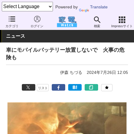
Powered by
Translate
家電 Watch
業界動向
事故・リコール
カテゴリ
ログイン
検索
Impressサイト
ニュース
車にモバイルバッテリー放置しないで 火事の危
険も
伊森 ちづる
2024年7月26日 12:05
リスト