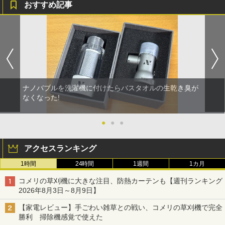
おすすめ記事
ナノバブルを洗濯機に付けたらバスタオルの生乾き臭が
なくなった!
●
●
●
アクセスランキング
1時間
24時間
1週間
1カ月
コメリの草刈機に大きな注目、防熱カーテンも【週刊ランキング
2026年8月3日～8月9日】
【家電レビュー】手ごわい雑草との戦い、コメリの草刈機で完全
勝利 掃除機感覚で使えた