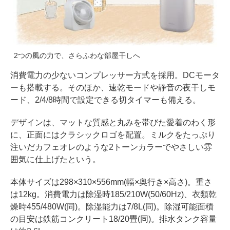
2つの風の力で、さらふわな部屋干しへ
消費電力の少ないコンプレッサー方式を採用。DCモータ
ーも搭載する。そのほか、速乾モードや静音の夜干しモ
ード、2/4/8時間で設定できる切タイマーも備える。
デザインは、マットな質感と丸みを帯びた愛着のわく形
に、正面にはクラシックロゴを配置。ミルクをたっぷり
注いだカフェオレのような2トーンカラーでやさしい雰
囲気に仕上げたという。
本体サイズは298×310×556mm(幅×奥行き×高さ)。重さ
は12kg。消費電力は除湿時185/210W(50/60Hz)、衣類乾
燥時455/480W(同)。除湿能力は7/8L(同)。除湿可能面積
の目安は鉄筋コンクリート18/20畳(同)。排水タンク容量