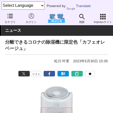
Powered by
Translate
家電 Watch
空調家電
加湿器・除湿機
除湿機
カテゴリ
ログイン
検索
Impressサイト
ニュース
分離できるコロナの除湿機に限定色「カフェオレ
ベージュ」
松川 叶実
2023年5月30日 15:05
リスト