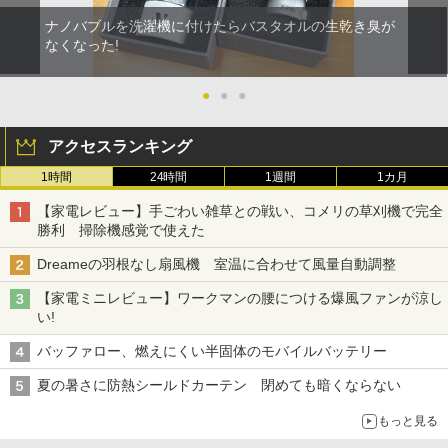
ナノバブルを洗濯機に付けたらバスタオルの生乾き臭が
なくなった!
●
●
●
アクセスランキング
1時間
24時間
1週間
1カ月
【家電レビュー】手ごわい雑草との戦い、コメリの草刈機で完全
勝利 掃除機感覚で使えた
Dreameの羽根なし扇風機 室温に合わせて風量自動調整
【家電ミニレビュー】ワークマンの腰につける爆風ファンが涼し
い!
バッファロー、燃えにくい半固体のモバイルバッテリー
夏の暑さに防熱シールドカーテン 閉めても暗くならない
もっと見る