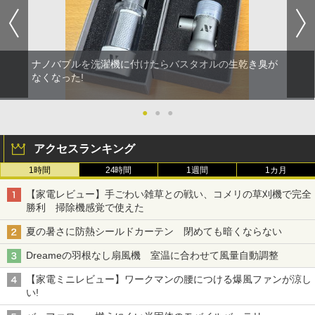
ナノバブルを洗濯機に付けたらバスタオルの生乾き臭が
なくなった!
●
●
●
アクセスランキング
1時間
24時間
1週間
1カ月
【家電レビュー】手ごわい雑草との戦い、コメリの草刈機で完全
勝利 掃除機感覚で使えた
夏の暑さに防熱シールドカーテン 閉めても暗くならない
Dreameの羽根なし扇風機 室温に合わせて風量自動調整
【家電ミニレビュー】ワークマンの腰につける爆風ファンが涼し
い!