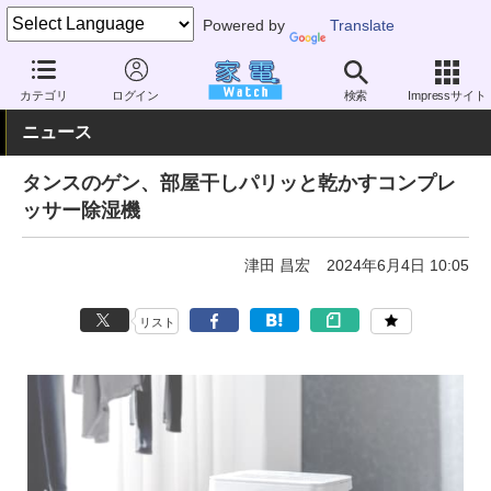
Powered by
Translate
家電 Watch
空調家電
加湿器・除湿機
除湿機
カテゴリ
ログイン
検索
Impressサイト
ニュース
タンスのゲン、部屋干しパリッと乾かすコンプレ
ッサー除湿機
津田 昌宏
2024年6月4日 10:05
リスト