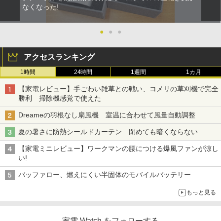
なくなった!
●
●
●
アクセスランキング
1時間
24時間
1週間
1カ月
【家電レビュー】手ごわい雑草との戦い、コメリの草刈機で完全
勝利 掃除機感覚で使えた
Dreameの羽根なし扇風機 室温に合わせて風量自動調整
夏の暑さに防熱シールドカーテン 閉めても暗くならない
【家電ミニレビュー】ワークマンの腰につける爆風ファンが涼し
い!
バッファロー、燃えにくい半固体のモバイルバッテリー
もっと見る
家電 Watch をフォローする