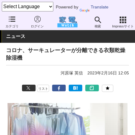
Powered by
Translate
家電 Watch
空調家電
加湿器・除湿機
除湿機
カテゴリ
ログイン
検索
Impressサイト
ニュース
コロナ、サーキュレーターが分離できる衣類乾燥
除湿機
河原塚 英信
2023年2月16日 12:05
リスト