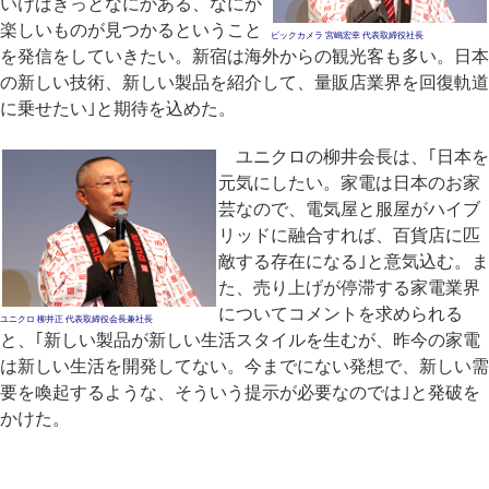
いけばきっとなにかある、なにか
楽しいものが見つかるということ
ビックカメラ 宮嶋宏幸 代表取締役社長
を発信をしていきたい。新宿は海外からの観光客も多い。日本
の新しい技術、新しい製品を紹介して、量販店業界を回復軌道
に乗せたい｣と期待を込めた。
ユニクロの柳井会長は、｢日本を
元気にしたい。家電は日本のお家
芸なので、電気屋と服屋がハイブ
リッドに融合すれば、百貨店に匹
敵する存在になる｣と意気込む。ま
た、売り上げが停滞する家電業界
についてコメントを求められる
ユニクロ 柳井正 代表取締役会長兼社長
と、｢新しい製品が新しい生活スタイルを生むが、昨今の家電
は新しい生活を開発してない。今までにない発想で、新しい需
要を喚起するような、そういう提示が必要なのでは｣と発破を
かけた。