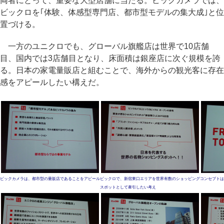
両者にとって、重要な大型店舗に当たる。ビックカメラでは、
ビックロを｢体験、体感型専門店、都市型モデルの集大成｣と位
置づける。
一方のユニクロでも、グローバル旗艦店は世界で10店舗
目、国内では3店舗目となり、床面積は銀座店に次ぐ規模を誇
る。日本の家電量販店と組むことで、海外からの観光客に存在
感をアピールしたい構えだ。
ビックカメラは、都市型の量販店であることをアピール
ビックロで、新宿東口エリアを世界有数のショッピング
コンセプトは｢FR
スポットとして牽引したい考え