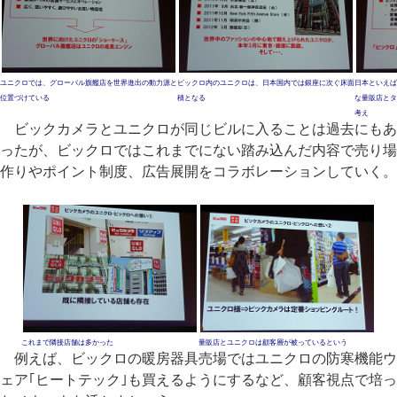
ユニクロでは、グローバル旗艦店を世界進出の動力源と
ビックロ内のユニクロは、日本国内では銀座に次ぐ床面
日本といえば
位置づけている
積となる
な量販店とタ
考え
ビックカメラとユニクロが同じビルに入ることは過去にもあ
ったが、ビックロではこれまでにない踏み込んだ内容で売り場
作りやポイント制度、広告展開をコラボレーションしていく。
これまで隣接店舗は多かった
量販店とユニクロは顧客層が被っているという
例えば、ビックロの暖房器具売場ではユニクロの防寒機能ウ
ェア｢ヒートテック｣も買えるようにするなど、顧客視点で培っ