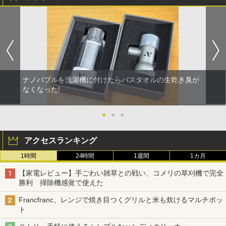
ナノバブルを洗濯機に付けたらバスタオルの生乾き臭が
なくなった!
●
●
●
アクセスランキング
1時間
24時間
1週間
1カ月
【家電レビュー】手ごわい雑草との戦い、コメリの草刈機で完全
勝利 掃除機感覚で使えた
Francfranc、レンジで焼き目つくグリルと米も炊けるマルチポッ
ト