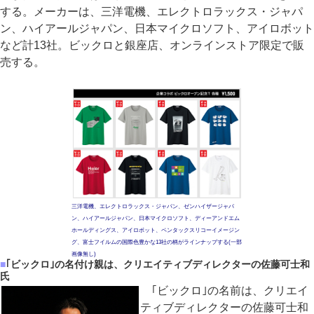
する。メーカーは、三洋電機、エレクトロラックス・ジャパ
ン、ハイアールジャパン、日本マイクロソフト、アイロボット
など計13社。ビックロと銀座店、オンラインストア限定で販
売する。
三洋電機、エレクトロラックス・ジャパン、ゼンハイザージャパ
ン、ハイアールジャパン、日本マイクロソフト、ディーアンドエム
ホールディングス、アイロボット、ペンタックスリコーイメージン
グ、富士フイルムの国際色豊かな13社の柄がラインナップする(一部
画像無し)
■
｢ビックロ｣の名付け親は、クリエイティブディレクターの佐藤可士和
氏
｢ビックロ｣の名前は、クリエイ
ティブディレクターの佐藤可士和