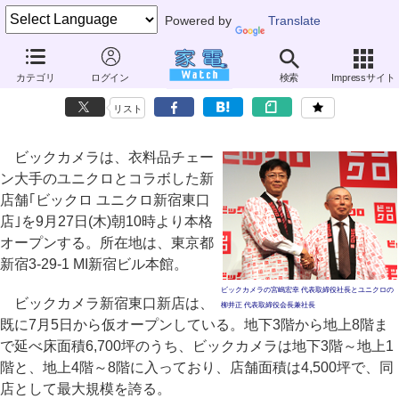
Powered by
Translate
ビックカメラ、ユニクロとコラボした｢ビックロ｣を新宿東口に27日オ
カテゴリ
ログイン
検索
Impressサイト
ープン
リスト
ビックカメラは、衣料品チェー
ン大手のユニクロとコラボした新
店舗｢ビックロ ユニクロ新宿東口
店｣を9月27日(木)朝10時より本格
オープンする。所在地は、東京都
新宿3-29-1 MI新宿ビル本館。
ビックカメラの宮嶋宏幸 代表取締役社長とユニクロの
ビックカメラ新宿東口新店は、
柳井正 代表取締役会長兼社長
既に7月5日から仮オープンしている。地下3階から地上8階ま
で延べ床面積6,700坪のうち、ビックカメラは地下3階～地上1
階と、地上4階～8階に入っており、店舗面積は4,500坪で、同
店として最大規模を誇る。