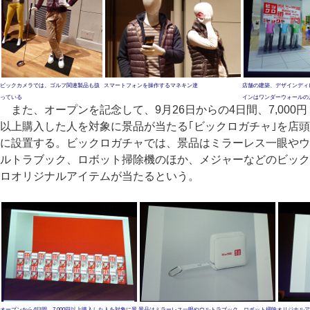
ビックカメラでは、ゴルフ関連製品も扱
スマートフォンを操作するマネキン達
店舗の建築、デザインディ
っている
インはワンダーウォールの
また、オープンを記念して、9月26日からの4日間、7,000円
以上購入した人を対象に景品が当たる｢ビックロガチャ｣を店頭
に設置する。ビックロガチャでは、景品はミラーレス一眼やウ
ルトラブック、ロボット掃除機のほか、メジャーなどのビック
ロオリジナルアイテムが当たるという。
オープンから4日間、7,000円以上購入した人を対象に景
景品はミラーレス一眼やウルトラブック、ロボット掃除
オリジナルア