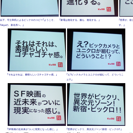
以下、可士和氏によるビックロのコピー｢ようこそ、
｢家電は進化する。服も、進化する。｣
｢世界が、欲
Tokyoの、新名所へ。｣
す。｣
｢それはそれは、素晴らしいゴチャゴチャ感。｣
｢え?ビックカメラとユニクロが組むって、どういうこ
と!? ｣
｢SF映画の近未来がついに現実になった感じ。｣
｢世界がビックリ、異次元ゾーン! 新宿・ビックロ!! ｣