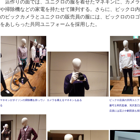
店作りの面では、ユニクロの服を着せたマネキンに、カメラ
や掃除機などの家電を持たせて陳列する。さらに、ビックロ内
のビックカメラとユニクロの販売員の服には、ビックロのロゴ
をあしらった共同ユニフォームを採用した。
マネキンがダイソンの掃除機を持ってい
カメラを構えるマネキンもある
ビックロ店員の共同ユニフ
る
藤可士和氏監修、滝沢直己
店員には芸人や劇団員も採