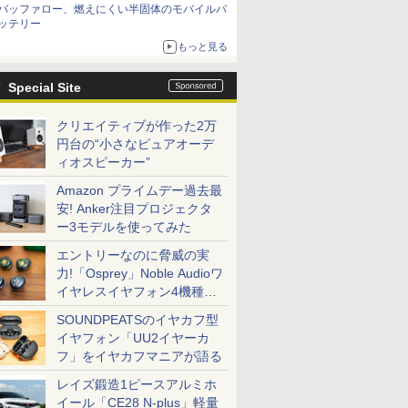
バッファロー、燃えにくい半固体のモバイルバ
ッテリー
もっと見る
Special Site
クリエイティブが作った2万
円台の“小さなピュアオーデ
ィオスピーカー”
Amazon プライムデー過去最
安! Anker注目プロジェクタ
ー3モデルを使ってみた
エントリーなのに脅威の実
力!「Osprey」Noble Audioワ
イヤレスイヤフォン4機種を
一気に聴く
SOUNDPEATSのイヤカフ型
イヤフォン「UU2イヤーカ
フ」をイヤカフマニアが語る
レイズ鍛造1ピースアルミホ
イール「CE28 N-plus」軽量