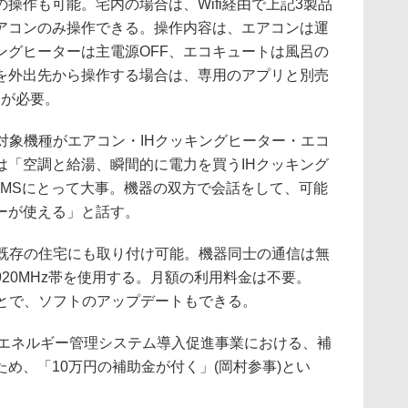
作も可能。宅内の場合は、Wifi経由で上記3製品
アコンのみ操作できる。操作内容は、エアコンは運
キングヒーターは主電源OFF、エコキュートは風呂の
を外出先から操作する場合は、専用のアプリと別売
」が必要。
対象機種がエアコン・IHクッキングヒーター・エコ
は「空調と給湯、瞬間的に電力を買うIHクッキング
EMSにとって大事。機器の双方で会話をして、可能
ーが使える」と話す。
、既存の住宅にも取り付け可能。機器同士の通信は無
20MHz帯を使用する。月額の利用料金は不要。
ことで、ソフトのアップデートもできる。
のエネルギー管理システム導入促進事業における、補
め、「10万円の補助金が付く」(岡村参事)とい