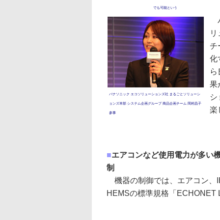
でも可能という
パ
リ
チ
化
ら
果
パナソニック エコソリューションズ社 まるごとソリューシ
シ
ョンズ本部 システム企画グループ 商品企画チーム 岡村晶子
楽
参事
■
エアコンなど使用電力が多い
制
機器の制御では、エアコン、I
HEMSの標準規格「ECHONET