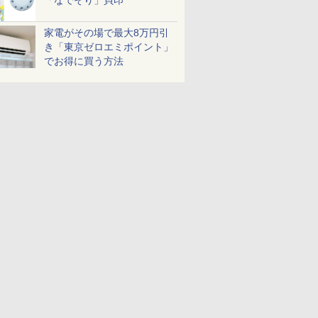
「なでそり」貝印
家電がその場で最大8万円引
き「東京ゼロエミポイント」
でお得に買う方法