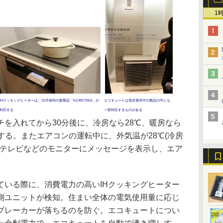
1
IHクッキングヒーターは、10月発売の新製品「KZ-R573SG」が
エコキュートは現在発売中の製品の中にも、
対応する
一部対応するものがある
を入れてから30分後に、冷房なら28℃、暖房なら
する。またエアコンの運転中に、外気温が28℃(冷房
、テレビなどのモニターにメッセージを表示し、エア
いる際に、消費電力の高いIHクッキングヒーター
測ユニットが検知。住まい全体の電気使用量に応じ
、ブレーカーが落ちるのを防ぐ。エコキュートについ