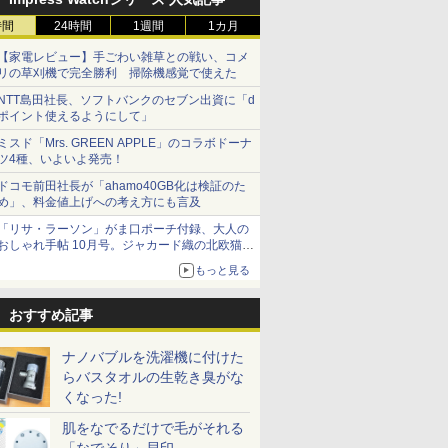
時間
24時間
1週間
1カ月
【家電レビュー】手ごわい雑草との戦い、コメ
リの草刈機で完全勝利 掃除機感覚で使えた
NTT島田社長、ソフトバンクのセブン出資に「d
ポイント使えるようにして」
ミスド「Mrs. GREEN APPLE」のコラボドーナ
ツ4種、いよいよ発売！
ドコモ前田社長が「ahamo40GB化は検証のた
め」、料金値上げへの考え方にも言及
「リサ・ラーソン」がま口ポーチ付録、大人の
おしゃれ手帖 10月号。ジャカード織の北欧猫デ
ザイン
もっと見る
おすすめ記事
ナノバブルを洗濯機に付けた
らバスタオルの生乾き臭がな
くなった!
肌をなでるだけで毛がそれる