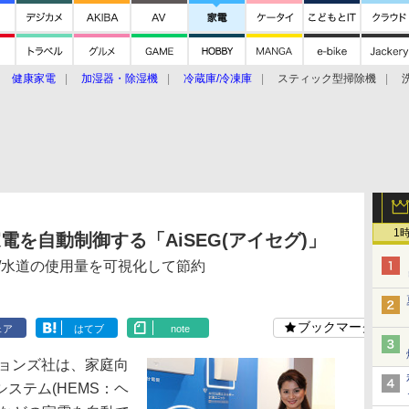
健康家電
加湿器・除湿機
冷蔵庫/冷凍庫
スティック型掃除機
扇風機
オーブン・電子レンジ
スマートハウス
掃除機
家事家電
ke大賞2019】
CES 2020
1
を自動制御する「AiSEG(アイセグ)」
ス/水道の使用量を可視化して節約
ブックマーク
ェア
はてブ
note
ョンズ社は、家庭向
ステム(HEMS：ヘ