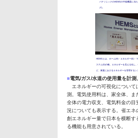
パナソニックのHEMSの中核機器に当たる
グ)」
HEMSとは、ホーム(H)・エネルギー(E)・
ステム(S)の略。エネルギーを見える化し
ど、家庭におけるエネルギーを管理するシ
■
電気/ガス/水道の使用量を計
エネルギーの可視化については
測。電気使用料は、家全体、また
全体の電力収支、電気料金の目
況についても表示する。省エネ
創エネルギー量で日本を横断す
る機能も用意されている。