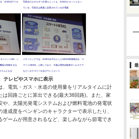
「AiSEG(アイセ
写真右のエネルギー計測ユニットも、AiSEGとセットとなっ
ている。写真左は家庭に設置されている分電盤
マネジメント(M)・シ
パナソニックでは、AiSEGを中心としたHEMS関連製品を「ス
最
、機器を制御するな
マートHEMS」と称しており、今後は電気自動車やヘルスケア
ステムとなる
などへカテゴリーを広げていくという
測、テレビやスマホに表示
、電気・ガス・水道の使用量をリアルタイムに計
は回路ごとに算出できる(最大38回路)。また、家
安や、太陽光発電システムおよび燃料電池の発電状
の達成度をペンギンのキャラクターで表示したり、
るゲームが用意されるなど、楽しみながら節電でき