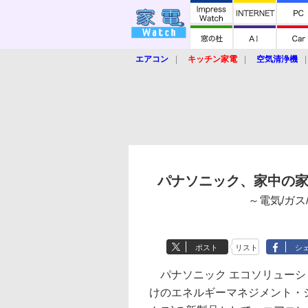
エアコン
キッチン家電
空気清浄機
炊飯器
ロボット掃除機
暖房器具
業界動向
【家電大賞2019】
【e-bi
パナソニック、家中の家電
～電気/ガ
ポスト
リスト
シ
パナソニック エコソリューシ
けのエネルギーマネジメント・シ