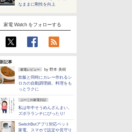
なままに剛性を向上
家電 Watch をフォローする
新記事
by
野本 美樹
家電レビュー
炊飯と同時にカレー作れるシ
ロカの自動調理鍋、料理をも
っとラクに
ぷーこの家電日記
私は年中そうめんざんまい。
ズボラランチにぴったり!
SwitchBotアプリ対応ペット
家電、スマホで設定や見守り