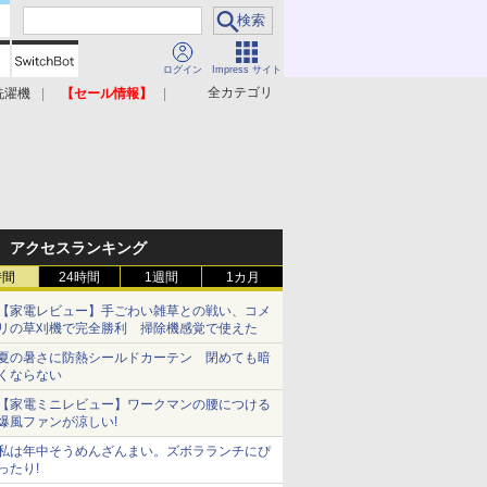
ログイン
Impress サイト
全カテゴリ
洗濯機
【セール情報】
照明器具
美容家電
アクセスランキング
時間
24時間
1週間
1カ月
【家電レビュー】手ごわい雑草との戦い、コメ
リの草刈機で完全勝利 掃除機感覚で使えた
夏の暑さに防熱シールドカーテン 閉めても暗
くならない
【家電ミニレビュー】ワークマンの腰につける
爆風ファンが涼しい!
私は年中そうめんざんまい。ズボラランチにぴ
ったり!