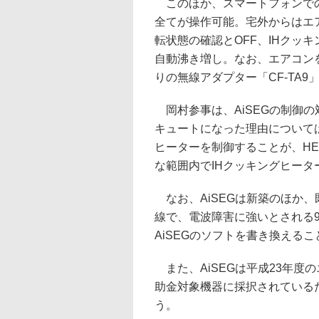
このほか、スマートフォンでの操
全てが操作可能。宅外からはエ
転状態の確認とOFF、IHクッ
自動沸き増し。なお、エアコン
りの無線アダプター「CF-TA9
岡村参事は、AiSEGの制御の
キュートになった理由について
ヒーターを制御することが、H
な範囲内でIHクッキングヒータ
なお、AiSEGは新築のほか
線で、電波障害に強いとされる9
AiSEGのソフトを書き換える
また、AiSEGは平成23年度
助金対象機器に採択されているた
う。