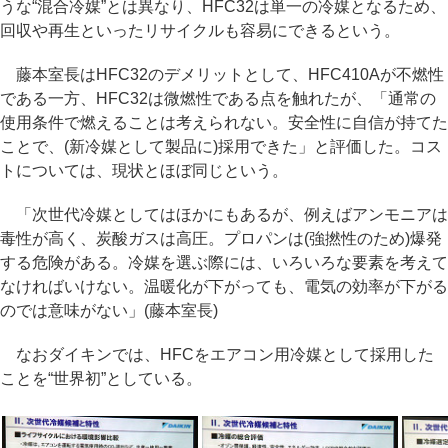
うな“混合冷媒”とは異なり、HFC32は単一の冷媒となるため、
回収や再生といったリサイクルも容易にできるという。
藤本室長はHFC32のデメリットとして、HFC410Aが不燃性
である一方、HFC32は微燃性である点を触れたが、「通常の
使用条件で燃えることは考えられない。安全性に自信が持てた
ことで、(新冷媒として製品に)採用できた」と評価した。コス
トについては、現状とほぼ同じという。
「次世代冷媒としてはほかにもあるが、例えばアンモニアは
毒性が高く、炭酸ガスは高圧。プロパンは(強撚性のため)爆発
する危険がある。冷媒を選ぶ際には、いろいろな要素を考えて
なければいけない。温暖化が下がっても、電気の効率が下がる
のでは意味がない」(藤本室長)
なおダイキンでは、HFCをエアコン用冷媒として採用した
ことを“世界初”としている。