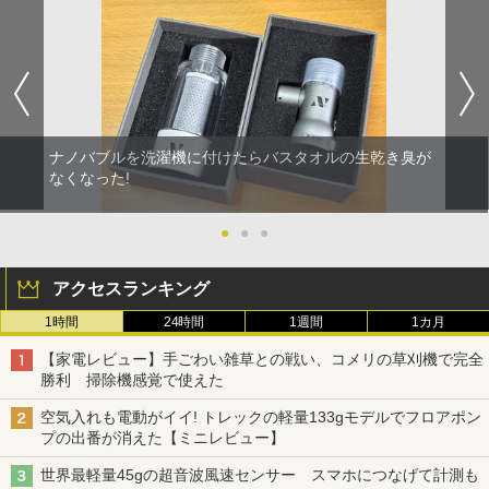
ナノバブルを洗濯機に付けたらバスタオルの生乾き臭が
なくなった!
●
●
●
アクセスランキング
1時間
24時間
1週間
1カ月
【家電レビュー】手ごわい雑草との戦い、コメリの草刈機で完全
勝利 掃除機感覚で使えた
空気入れも電動がイイ! トレックの軽量133gモデルでフロアポン
プの出番が消えた【ミニレビュー】
世界最軽量45gの超音波風速センサー スマホにつなげて計測も