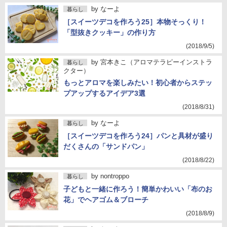
by
なーよ
暮らし
［スイーツデコを作ろう25］本物そっくり！
「型抜きクッキー」の作り方
(2018/9/5)
by
宮本きこ（アロマテラピーインストラ
暮らし
クター）
もっとアロマを楽しみたい！初心者からステッ
プアップするアイデア3選
(2018/8/31)
by
なーよ
暮らし
［スイーツデコを作ろう24］パンと具材が盛り
だくさんの「サンドパン」
(2018/8/22)
by
nontroppo
暮らし
子どもと一緒に作ろう！簡単かわいい「布のお
花」でヘアゴム＆ブローチ
(2018/8/9)