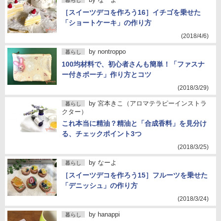
暮らし
［スイーツデコを作ろう16］イチゴを乗せた
「ショートケーキ」の作り方
(2018/4/6)
by
nontroppo
暮らし
100均材料で、初心者さんも簡単！「ファスナ
ー付きポーチ」作り方とコツ
(2018/3/29)
by
宮本きこ（アロマテラピーインストラ
暮らし
クター）
これ本当に精油？精油と「合成香料」を見分け
る、チェックポイント3つ
(2018/3/25)
by
なーよ
暮らし
［スイーツデコを作ろう15］フルーツを乗せた
「デニッシュ」の作り方
(2018/3/24)
by
hanappi
暮らし