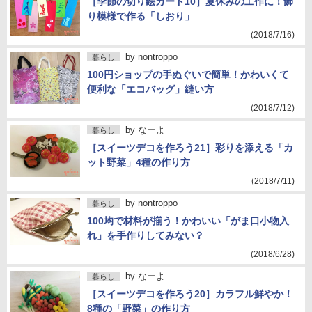
［季節の切り絵カード10］夏休みの工作に！飾
り模様で作る「しおり」
(2018/7/16)
by
nontroppo
暮らし
100円ショップの手ぬぐいで簡単！かわいくて
便利な「エコバッグ」縫い方
(2018/7/12)
by
なーよ
暮らし
［スイーツデコを作ろう21］彩りを添える「カ
ット野菜」4種の作り方
(2018/7/11)
by
nontroppo
暮らし
100均で材料が揃う！かわいい「がま口小物入
れ」を手作りしてみない？
(2018/6/28)
by
なーよ
暮らし
［スイーツデコを作ろう20］カラフル鮮やか！
8種の「野菜」の作り方