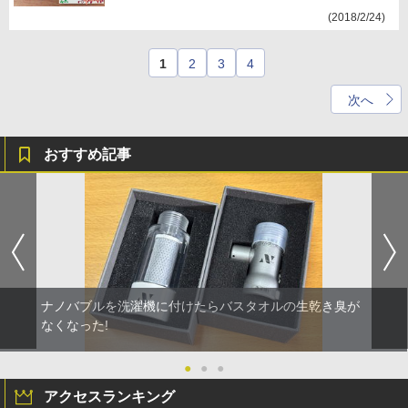
(2018/2/24)
1
2
3
4
次へ
おすすめ記事
ナノバブルを洗濯機に付けたらバスタオルの生乾き臭が
なくなった!
●
●
●
アクセスランキング