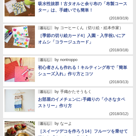
吸水性抜群！古タオルと余り布の「布製コース
ター」は、手縫いでも簡単！
(2018/3/19)
by
コーヒーくん（切り絵・絵本作家）
暮らし
［季節の切り絵カード4］入園・入学祝いにア
オムシ「コラージュカード」
(2018/3/18)
by
nontroppo
暮らし
初心者さんも作れる！キルティング布で「簡単
シューズ入れ」作り方とコツ
(2018/3/13)
by
手織かたそうもく
暮らし
お部屋のイメチェンに♪手織りの「小さなタペ
ストリー」作り方
(2018/3/12)
by
なーよ
暮らし
［スイーツデコを作ろう14］フルーツを乗せて