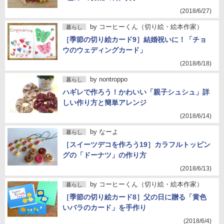
(2018/6/27)
by
コーヒーくん（切り絵・絵本作家）
暮らし
［季節の切り絵カード9］結婚祝いに！「チョ
ウのウェディングカード」
(2018/6/18)
by
nontroppo
暮らし
ハギレで作ろう！かわいい「親子シュシュ」詳
しい作り方と簡単アレンジ
(2018/6/14)
by
なーよ
暮らし
［スイーツデコを作ろう19］カラフルトッピン
グの「ドーナツ」の作り方
(2018/6/13)
by
コーヒーくん（切り絵・絵本作家）
暮らし
［季節の切り絵カード8］父の日に贈る「黄色
いバラのカード」を手作り
(2018/6/4)