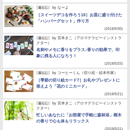
by
なーよ
暮らし
［スイーツデコを作ろう18］お皿に盛り付けた
「ハンバーグセット」作り方
(2018/5/30)
by
宮本きこ（アロマテラピーインストラ
暮らし
クター）
名刺やメモに香りをプラス♪香りの効果で、印
象に残る人になろう！
(2018/5/25)
by
コーヒーくん（切り絵・絵本作家）
暮らし
［季節の切り絵カード7］お礼やプレゼントに
添えよう「花のミニカード」
(2018/5/21)
by
宮本きこ（アロマテラピーインストラ
暮らし
クター）
忙しいあなたに「お部屋で手軽に森林浴」樹木
の香りで心も体もリラックス
(2018/5/11)