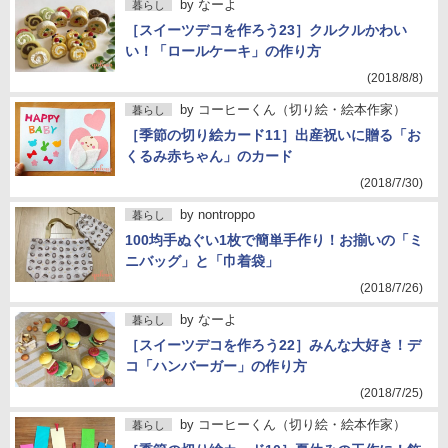
by
なーよ
暮らし
［スイーツデコを作ろう23］クルクルかわい
い！「ロールケーキ」の作り方
(2018/8/8)
by
コーヒーくん（切り絵・絵本作家）
暮らし
［季節の切り絵カード11］出産祝いに贈る「お
くるみ赤ちゃん」のカード
(2018/7/30)
by
nontroppo
暮らし
100均手ぬぐい1枚で簡単手作り！お揃いの「ミ
ニバッグ」と「巾着袋」
(2018/7/26)
by
なーよ
暮らし
［スイーツデコを作ろう22］みんな大好き！デ
コ「ハンバーガー」の作り方
(2018/7/25)
by
コーヒーくん（切り絵・絵本作家）
暮らし