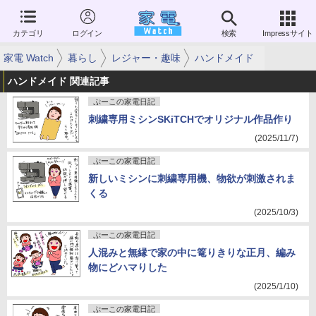
カテゴリ
ログイン
検索
Impressサイト
家電 Watch
暮らし
レジャー・趣味
ハンドメイド
ハンドメイド 関連記事
ぷーこの家電日記
刺繍専用ミシンSKiTCHでオリジナル作品作り
(2025/11/7)
ぷーこの家電日記
新しいミシンに刺繍専用機、物欲が刺激されま
くる
(2025/10/3)
ぷーこの家電日記
人混みと無縁で家の中に篭りきりな正月、編み
物にどハマりした
(2025/1/10)
ぷーこの家電日記