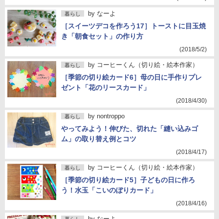
by
なーよ
暮らし
［スイーツデコを作ろう17］トーストに目玉焼
き「朝食セット」の作り方
(2018/5/2)
by
コーヒーくん（切り絵・絵本作家）
暮らし
［季節の切り絵カード6］母の日に手作りプレ
ゼント「花のリースカード」
(2018/4/30)
by
nontroppo
暮らし
やってみよう！伸びた、切れた「縫い込みゴ
ム」の取り替え例とコツ
(2018/4/17)
by
コーヒーくん（切り絵・絵本作家）
暮らし
［季節の切り絵カード5］子どもの日に作ろ
う！水玉「こいのぼりカード」
(2018/4/16)
by
なーよ