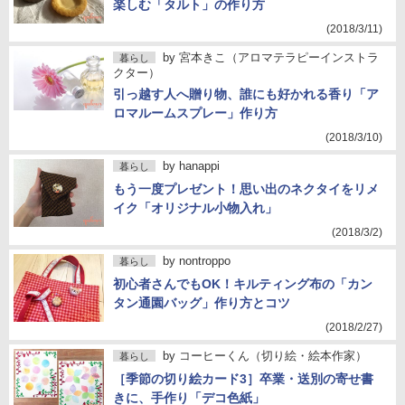
楽しむ「タルト」の作り方
(2018/3/11)
by
宮本きこ（アロマテラピーインストラ
暮らし
クター）
引っ越す人へ贈り物、誰にも好かれる香り「ア
ロマルームスプレー」作り方
(2018/3/10)
by
hanappi
暮らし
もう一度プレゼント！思い出のネクタイをリメ
イク「オリジナル小物入れ」
(2018/3/2)
by
nontroppo
暮らし
初心者さんでもOK！キルティング布の「カン
タン通園バッグ」作り方とコツ
(2018/2/27)
by
コーヒーくん（切り絵・絵本作家）
暮らし
［季節の切り絵カード3］卒業・送別の寄せ書
きに、手作り「デコ色紙」