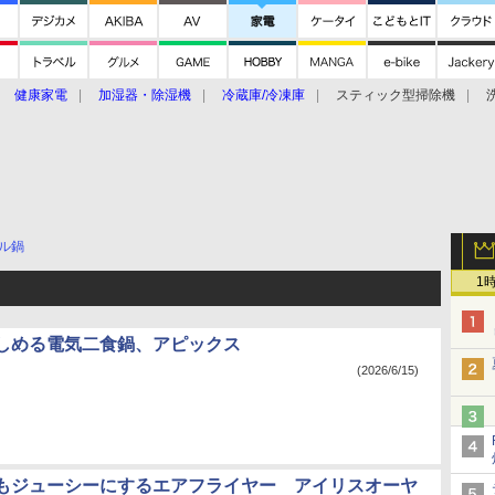
健康家電
加湿器・除湿機
冷蔵庫/冷凍庫
スティック型掃除機
扇風機
オーブン・電子レンジ
スマートハウス
掃除機
家事家電
ke大賞2019】
CES 2020
ル鍋
1
しめる電気二食鍋、アピックス
(2026/6/15)
もジューシーにするエアフライヤー アイリスオーヤ