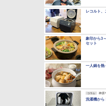
レコルト、
象印から3
セット
一人鍋を熱
神原サ
コラム
洗濯機から