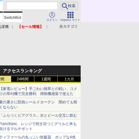
ログイン
Impress サイト
全カテゴリ
洗濯機
【セール情報】
照明器具
美容家電
アクセスランキング
時間
24時間
1週間
1カ月
【家電レビュー】手ごわい雑草との戦い、コメ
リの草刈機で完全勝利 掃除機感覚で使えた
夏の暑さに防熱シールドカーテン 閉めても暗
くならない
「ふらつくビアグラス」水とビール交互に飲む
Francfranc、レンジで焼き目つくグリルと米も
炊けるマルチポット
ティファールの丸っこい炊飯器 ポップな4色