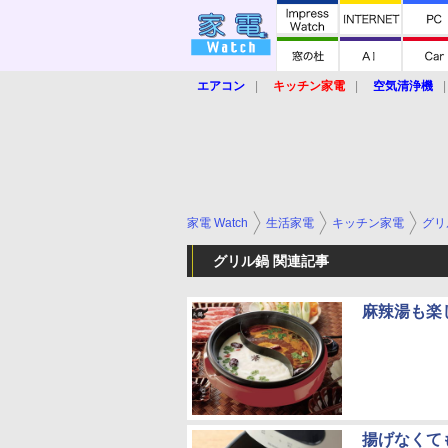
エアコン
キッチン家電
空気清浄機
炊飯器
ロボット掃除機
暖房器具
業界動向
【家電大賞2019】
【e-bi
家電 Watch
生活家電
キッチン家電
グリ
グリル鍋 関連記事
麻辣湯も楽
揚げなくて