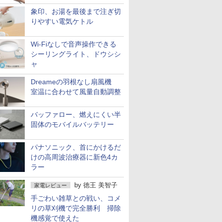
象印、お湯を最後まで注ぎ切
りやすい電気ケトル
Wi-Fiなしで音声操作できる
シーリングライト、ドウシシ
ャ
Dreameの羽根なし扇風機
室温に合わせて風量自動調整
バッファロー、燃えにくい半
固体のモバイルバッテリー
パナソニック、首にかけるだ
けの高周波治療器に新色4カ
ラー
by
徳王 美智子
家電レビュー
手ごわい雑草との戦い、コメ
リの草刈機で完全勝利 掃除
機感覚で使えた