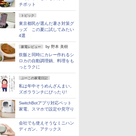
チポット
トピック
東京都民が選んだ暑さ対策グ
ッズ この夏に試してみたい
4選
by
野本 美樹
家電レビュー
炊飯と同時にカレー作れるシ
ロカの自動調理鍋、料理をも
っとラクに
ぷーこの家電日記
私は年中そうめんざんまい。
ズボラランチにぴったり!
SwitchBotアプリ対応ペット
家電、スマホで設定や見守り
会社でも使えそうなミニハン
ディガン、アテックス