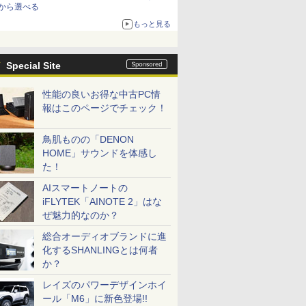
から選べる
もっと見る
Special Site
性能の良いお得な中古PC情
報はこのページでチェック！
鳥肌ものの「DENON
HOME」サウンドを体感し
た！
AIスマートノートの
iFLYTEK「AINOTE 2」はな
ぜ魅力的なのか？
総合オーディオブランドに進
化するSHANLINGとは何者
か？
レイズのパワーデザインホイ
ール「M6」に新色登場!!