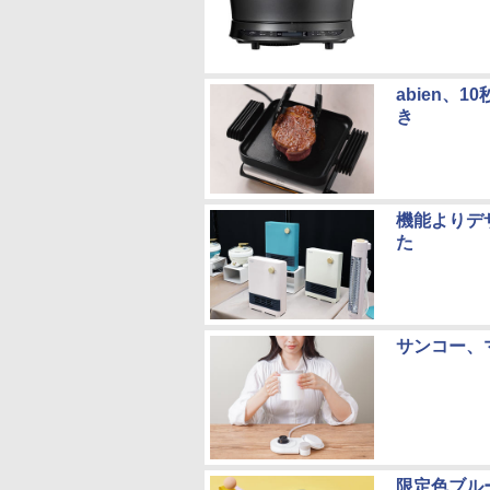
abien、
き
機能よりデ
た
サンコー、
限定色ブル