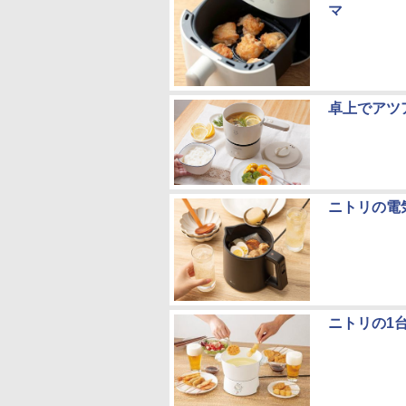
マ
卓上でアツ
ニトリの電
ニトリの1