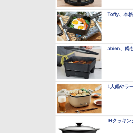
Toffy、
abien
1人鍋やラ
IHクッキ