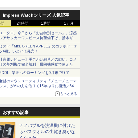
Impress Watchシリーズ 人気記事
時間
24時間
1週間
1カ月
ユニクロ、今日から「お盆特別セール」。涼感
シアサッカーワンピース待望値下げ、撥水ギア
ショーツは1990円に
ミスド「Mrs. GREEN APPLE」のコラボドーナ
ツ4種、いよいよ発売！
【家電レビュー】手ごわい雑草との戦い、コメ
リの草刈機で完全勝利 掃除機感覚で使えた
KDDI、楽天へのローミングを9月末で終了
老舗のマウスユーティリティ「チューチューマ
ウス」がAIの力を借りて15年ぶりに復活／64bit
化、Windows 10/11、「Chrome」も走り回
もっと見る
る。復活記念で2026年末まで500円
おすすめ記事
ナノバブルを洗濯機に付けた
らバスタオルの生乾き臭がな
くなった!